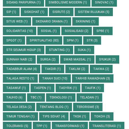
SIDANG PARIPURNA
(1)
SIMBOLISME MODERN
(1)
SINOVAC
(1)
SIP
(1)
SISKOHAT
(1)
SISRUTE
(2)
SISTEM RUJUKAN
(5)
SITUS WEB
(1)
SKENARIO DRAMA
(1)
SKRINING
(1)
SOLIDARITAS
(10)
SOSIAL
(1)
SOSIALISASI
(2)
SPBE
(1)
SPGDT
(1)
SPIRITUALITAS
(83)
SPM
(1)
STR
(3)
STR SEUMUR HIDUP
(3)
STUNTING
(1)
SUKA
(1)
SUNNAH NABI
(2)
SURGA
(2)
SWAB MASSAL
(1)
SYUKUR
(2)
TADABBUR ALAM
(4)
TAKDIR
(1)
TAKLIM
(2)
TAKWA
(2)
TALAGA RESTO
(1)
TANAH SUCI
(10)
TARHIB RAMADHAN
(3)
TASAWUF
(1)
TASPEN
(1)
TASYRIK
(1)
TAUFIK
(1)
TAUHID
(6)
TBC
(1)
TEKNOLOGI
(1)
TELADAN
(1)
TELAGA DESA
(2)
TENTANG BLOG
(1)
TERORISME
(3)
TIMUR TENGAH
(1)
TIPS SEHAT
(4)
TKSK
(1)
TOKOH
(3)
TOLERANSI
(5)
TPP
(1)
TRANSFORMASI
(1)
TRANSLITERASI
(1)