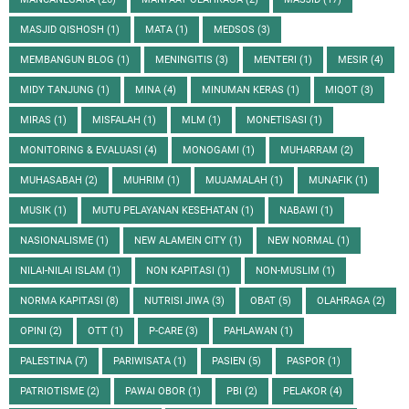
MASJID QISHOSH
(1)
MATA
(1)
MEDSOS
(3)
MEMBANGUN BLOG
(1)
MENINGITIS
(3)
MENTERI
(1)
MESIR
(4)
MIDY TANJUNG
(1)
MINA
(4)
MINUMAN KERAS
(1)
MIQOT
(3)
MIRAS
(1)
MISFALAH
(1)
MLM
(1)
MONETISASI
(1)
MONITORING & EVALUASI
(4)
MONOGAMI
(1)
MUHARRAM
(2)
MUHASABAH
(2)
MUHRIM
(1)
MUJAMALAH
(1)
MUNAFIK
(1)
MUSIK
(1)
MUTU PELAYANAN KESEHATAN
(1)
NABAWI
(1)
NASIONALISME
(1)
NEW ALAMEIN CITY
(1)
NEW NORMAL
(1)
NILAI-NILAI ISLAM
(1)
NON KAPITASI
(1)
NON-MUSLIM
(1)
NORMA KAPITASI
(8)
NUTRISI JIWA
(3)
OBAT
(5)
OLAHRAGA
(2)
OPINI
(2)
OTT
(1)
P-CARE
(3)
PAHLAWAN
(1)
PALESTINA
(7)
PARIWISATA
(1)
PASIEN
(5)
PASPOR
(1)
PATRIOTISME
(2)
PAWAI OBOR
(1)
PBI
(2)
PELAKOR
(4)