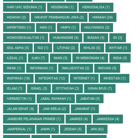
HARI UHC SEDUNIA
(1)
HEGEMONI
(1)
HEMODIALISA
(1)
HIDAYAH
(2)
HIKAYAT PEMBANGUN JIWA
(2)
HIKMAH
(24)
HIPERTENSI
(1)
HKN
(1)
HMPV
(1)
HOLYWINGS
(2)
HOMOSEKSUALITAS
(1)
HUMANISME
(6)
IBADAH
(3)
IDI
(2)
IDUL ADHA
(3)
IGD
(1)
IJTIHAD
(2)
IKHLAS
(5)
IKHTIAR
(1)
ILEGAL
(1)
ILMU
(7)
IMAN
(5)
IN MEMORIAM
(4)
INDIA
(3)
INFAK
(1)
INFORMASI
(1)
INKLUSIVITAS
(2)
INOVASI
(5)
INSPIRASI
(18)
INTEGRITAS
(12)
INTERNET
(1)
INVESTASI
(1)
ISLAM
(7)
ISRAEL
(3)
ISTITHO'AH
(2)
IURAN BPJS
(7)
IVERMECTIN
(1)
JABAL RAHMAH
(1)
JABATAN
(3)
JALAN SEHAT
(4)
JAM KERJA
(2)
JAMARAT
(1)
JAMBORE PELAYANAN PRIMER
(1)
JAMKES
(4)
JAMKESDA
(4)
JAMPERSAL
(1)
JANIN
(1)
JEDDAH
(5)
JKN
(62)