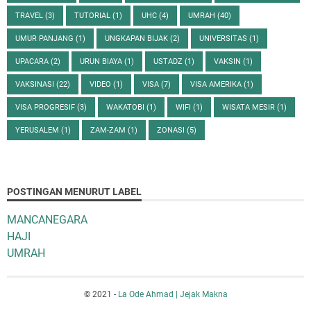
TRAVEL
(3)
TUTORIAL
(1)
UHC
(4)
UMRAH
(40)
UMUR PANJANG
(1)
UNGKAPAN BIJAK
(2)
UNIVERSITAS
(1)
UPACARA
(2)
URUN BIAYA
(1)
USTADZ
(1)
VAKSIN
(1)
VAKSINASI
(22)
VIDEO
(1)
VISA
(7)
VISA AMERIKA
(1)
VISA PROGRESIF
(3)
WAKATOBI
(1)
WIFI
(1)
WISATA MESIR
(1)
YERUSALEM
(1)
ZAM-ZAM
(1)
ZONASI
(5)
POSTINGAN MENURUT LABEL
MANCANEGARA
HAJI
UMRAH
© 2021 -
La Ode Ahmad | Jejak Makna