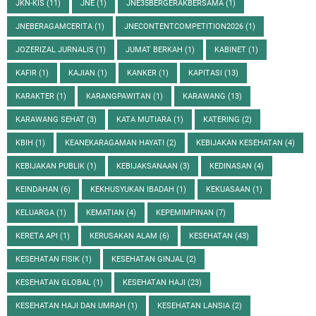
JKN-KIS
(11)
JNE
(1)
JNE35BERGERAKBERSAMA
(1)
JNEBERAGAMCERITA
(1)
JNECONTENTCOMPETITION2026
(1)
JOZERIZAL JURNALIS
(1)
JUMAT BERKAH
(1)
KABINET
(1)
KAFIR
(1)
KAJIAN
(1)
KANKER
(1)
KAPITASI
(13)
KARAKTER
(1)
KARANGPAWITAN
(1)
KARAWANG
(13)
KARAWANG SEHAT
(3)
KATA MUTIARA
(1)
KATERING
(2)
KBIH
(1)
KEANEKARAGAMAN HAYATI
(2)
KEBIJAKAN KESEHATAN
(4)
KEBIJAKAN PUBLIK
(1)
KEBIJAKSANAAN
(3)
KEDINASAN
(4)
KEINDAHAN
(6)
KEKHUSYUKAN IBADAH
(1)
KEKUASAAN
(1)
KELUARGA
(1)
KEMATIAN
(4)
KEPEMIMPINAN
(7)
KERETA API
(1)
KERUSAKAN ALAM
(6)
KESEHATAN
(43)
KESEHATAN FISIK
(1)
KESEHATAN GINJAL
(2)
KESEHATAN GLOBAL
(1)
KESEHATAN HAJI
(23)
KESEHATAN HAJI DAN UMRAH
(1)
KESEHATAN LANSIA
(2)