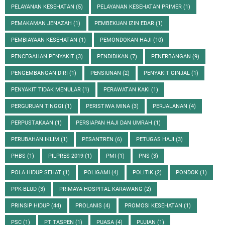
PELAYANAN KESEHATAN
(5)
PELAYANAN KESEHATAN PRIMER
(1)
PEMAKAMAN JENAZAH
(1)
PEMBEKUAN IZIN EDAR
(1)
PEMBIAYAAN KESEHATAN
(1)
PEMONDOKAN HAJI
(10)
PENCEGAHAN PENYAKIT
(3)
PENDIDIKAN
(7)
PENERBANGAN
(9)
PENGEMBANGAN DIRI
(1)
PENSIUNAN
(2)
PENYAKIT GINJAL
(1)
PENYAKIT TIDAK MENULAR
(1)
PERAWATAN KAKI
(1)
PERGURUAN TINGGI
(1)
PERISTIWA MINA
(3)
PERJALANAN
(4)
PERPUSTAKAAN
(1)
PERSIAPAN HAJI DAN UMRAH
(1)
PERUBAHAN IKLIM
(1)
PESANTREN
(6)
PETUGAS HAJI
(3)
PHBS
(1)
PILPRES 2019
(1)
PMI
(1)
PNS
(3)
POLA HIDUP SEHAT
(1)
POLIGAMI
(4)
POLITIK
(2)
PONDOK
(1)
PPK-BLUD
(3)
PRIMAYA HOSPITAL KARAWANG
(2)
PRINSIP HIDUP
(44)
PROLANIS
(4)
PROMOSI KESEHATAN
(1)
PSC
(1)
PT TASPEN
(1)
PUASA
(4)
PUJIAN
(1)