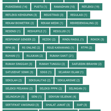
PUSKESMAS
(14)
PUSTU
(1)
RAMADHAN
(10)
REFLEKSI
(19)
REFLEKSI KEHIDUPAN
(3)
REGISTRASI
(3)
REGULASI
(1)
REKAM BIOMETRIK
(2)
REKAM MEDIK
(1)
REKREDENSIALING
(2)
RESENSI
(1)
RESHUFFLE
(1)
RESOLUSI
(1)
RESPONSIF GENDER
(2)
REZEKI
(2)
RINDU RASUL
(1)
ROKOK
(3)
RPH
(6)
RS ONLINE
(2)
RSUD KARAWANG
(1)
RTPR
(2)
RUHANI
(1)
RUJUKAN
(2)
RUMAH SAKIT
(21)
RUMAH SINGGAH
(3)
RUMAH TUNGGU
(2)
SAIFUDDIN IBRAHIM
(2)
SATUSEHAT SDMK
(3)
SDGS
(1)
SEJARAH ISLAM
(1)
SEKOLAH
(2)
SEKSUALITAS
(2)
SEKULARISME
(2)
SELEKSI PEGAWAI
(2)
SELEKSI PPPK
(2)
SELINGAN
(1)
SELINGKUH
(5)
SENI
(1)
SENYUM SEJENAK
(4)
SERTIFIKAT VAKSINASI
(3)
SHALAT JUMAT
(3)
SIAP
(3)