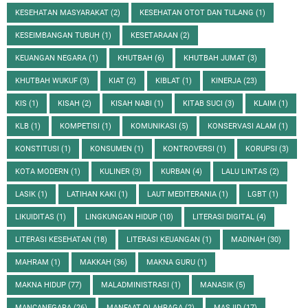
KESEHATAN MASYARAKAT
(2)
KESEHATAN OTOT DAN TULANG
(1)
KESEIMBANGAN TUBUH
(1)
KESETARAAN
(2)
KEUANGAN NEGARA
(1)
KHUTBAH
(6)
KHUTBAH JUMAT
(3)
KHUTBAH WUKUF
(3)
KIAT
(2)
KIBLAT
(1)
KINERJA
(23)
KIS
(1)
KISAH
(2)
KISAH NABI
(1)
KITAB SUCI
(3)
KLAIM
(1)
KLB
(1)
KOMPETISI
(1)
KOMUNIKASI
(5)
KONSERVASI ALAM
(1)
KONSTITUSI
(1)
KONSUMEN
(1)
KONTROVERSI
(1)
KORUPSI
(3)
KOTA MODERN
(1)
KULINER
(3)
KURBAN
(4)
LALU LINTAS
(2)
LASIK
(1)
LATIHAN KAKI
(1)
LAUT MEDITERANIA
(1)
LGBT
(1)
LIKUIDITAS
(1)
LINGKUNGAN HIDUP
(10)
LITERASI DIGITAL
(4)
LITERASI KESEHATAN
(18)
LITERASI KEUANGAN
(1)
MADINAH
(30)
MAHRAM
(1)
MAKKAH
(36)
MAKNA GURU
(1)
MAKNA HIDUP
(77)
MALADMINISTRASI
(1)
MANASIK
(5)
MANCANEGARA
(26)
MANFAAT OLAHRAGA
(2)
MASJID
(17)