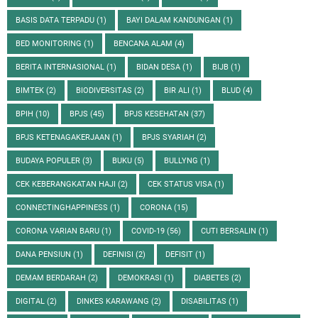
BASIS DATA TERPADU
(1)
BAYI DALAM KANDUNGAN
(1)
BED MONITORING
(1)
BENCANA ALAM
(4)
BERITA INTERNASIONAL
(1)
BIDAN DESA
(1)
BIJB
(1)
BIMTEK
(2)
BIODIVERSITAS
(2)
BIR ALI
(1)
BLUD
(4)
BPIH
(10)
BPJS
(45)
BPJS KESEHATAN
(37)
BPJS KETENAGAKERJAAN
(1)
BPJS SYARIAH
(2)
BUDAYA POPULER
(3)
BUKU
(5)
BULLYNG
(1)
CEK KEBERANGKATAN HAJI
(2)
CEK STATUS VISA
(1)
CONNECTINGHAPPINESS
(1)
CORONA
(15)
CORONA VARIAN BARU
(1)
COVID-19
(56)
CUTI BERSALIN
(1)
DANA PENSIUN
(1)
DEFINISI
(2)
DEFISIT
(1)
DEMAM BERDARAH
(2)
DEMOKRASI
(1)
DIABETES
(2)
DIGITAL
(2)
DINKES KARAWANG
(2)
DISABILITAS
(1)