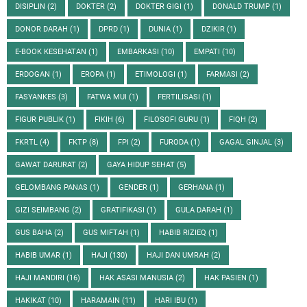
DISIPLIN
(2)
DOKTER
(2)
DOKTER GIGI
(1)
DONALD TRUMP
(1)
DONOR DARAH
(1)
DPRD
(1)
DUNIA
(1)
DZIKIR
(1)
E-BOOK KESEHATAN
(1)
EMBARKASI
(10)
EMPATI
(10)
ERDOGAN
(1)
EROPA
(1)
ETIMOLOGI
(1)
FARMASI
(2)
FASYANKES
(3)
FATWA MUI
(1)
FERTILISASI
(1)
FIGUR PUBLIK
(1)
FIKIH
(6)
FILOSOFI GURU
(1)
FIQH
(2)
FKRTL
(4)
FKTP
(8)
FPI
(2)
FURODA
(1)
GAGAL GINJAL
(3)
GAWAT DARURAT
(2)
GAYA HIDUP SEHAT
(5)
GELOMBANG PANAS
(1)
GENDER
(1)
GERHANA
(1)
GIZI SEIMBANG
(2)
GRATIFIKASI
(1)
GULA DARAH
(1)
GUS BAHA
(2)
GUS MIFTAH
(1)
HABIB RIZIEQ
(1)
HABIB UMAR
(1)
HAJI
(130)
HAJI DAN UMRAH
(2)
HAJI MANDIRI
(16)
HAK ASASI MANUSIA
(2)
HAK PASIEN
(1)
HAKIKAT
(10)
HARAMAIN
(11)
HARI IBU
(1)