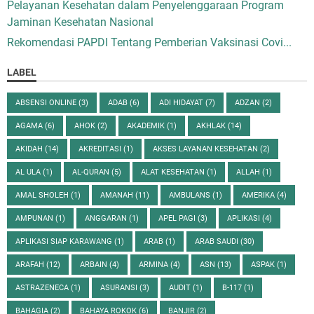
Pelayanan Kesehatan dalam Penyelenggaraan Program
Jaminan Kesehatan Nasional
Rekomendasi PAPDI Tentang Pemberian Vaksinasi Covi...
LABEL
ABSENSI ONLINE
(3)
ADAB
(6)
ADI HIDAYAT
(7)
ADZAN
(2)
AGAMA
(6)
AHOK
(2)
AKADEMIK
(1)
AKHLAK
(14)
AKIDAH
(14)
AKREDITASI
(1)
AKSES LAYANAN KESEHATAN
(2)
AL ULA
(1)
AL-QURAN
(5)
ALAT KESEHATAN
(1)
ALLAH
(1)
AMAL SHOLEH
(1)
AMANAH
(11)
AMBULANS
(1)
AMERIKA
(4)
AMPUNAN
(1)
ANGGARAN
(1)
APEL PAGI
(3)
APLIKASI
(4)
APLIKASI SIAP KARAWANG
(1)
ARAB
(1)
ARAB SAUDI
(30)
ARAFAH
(12)
ARBAIN
(4)
ARMINA
(4)
ASN
(13)
ASPAK
(1)
ASTRAZENECA
(1)
ASURANSI
(3)
AUDIT
(1)
B-117
(1)
BAHAGIA
(2)
BAHAYA ROKOK
(6)
BANJIR
(2)