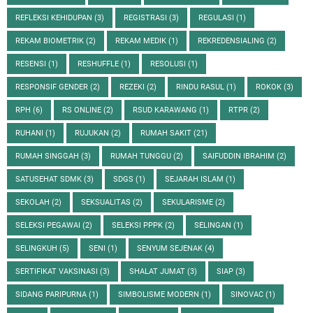
REFLEKSI KEHIDUPAN
(3)
REGISTRASI
(3)
REGULASI
(1)
REKAM BIOMETRIK
(2)
REKAM MEDIK
(1)
REKREDENSIALING
(2)
RESENSI
(1)
RESHUFFLE
(1)
RESOLUSI
(1)
RESPONSIF GENDER
(2)
REZEKI
(2)
RINDU RASUL
(1)
ROKOK
(3)
RPH
(6)
RS ONLINE
(2)
RSUD KARAWANG
(1)
RTPR
(2)
RUHANI
(1)
RUJUKAN
(2)
RUMAH SAKIT
(21)
RUMAH SINGGAH
(3)
RUMAH TUNGGU
(2)
SAIFUDDIN IBRAHIM
(2)
SATUSEHAT SDMK
(3)
SDGS
(1)
SEJARAH ISLAM
(1)
SEKOLAH
(2)
SEKSUALITAS
(2)
SEKULARISME
(2)
SELEKSI PEGAWAI
(2)
SELEKSI PPPK
(2)
SELINGAN
(1)
SELINGKUH
(5)
SENI
(1)
SENYUM SEJENAK
(4)
SERTIFIKAT VAKSINASI
(3)
SHALAT JUMAT
(3)
SIAP
(3)
SIDANG PARIPURNA
(1)
SIMBOLISME MODERN
(1)
SINOVAC
(1)