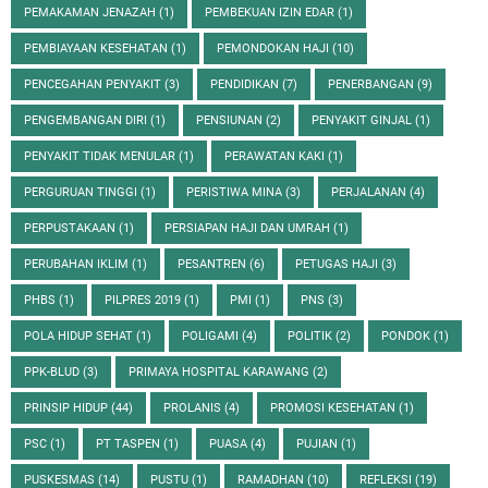
PEMAKAMAN JENAZAH
(1)
PEMBEKUAN IZIN EDAR
(1)
PEMBIAYAAN KESEHATAN
(1)
PEMONDOKAN HAJI
(10)
PENCEGAHAN PENYAKIT
(3)
PENDIDIKAN
(7)
PENERBANGAN
(9)
PENGEMBANGAN DIRI
(1)
PENSIUNAN
(2)
PENYAKIT GINJAL
(1)
PENYAKIT TIDAK MENULAR
(1)
PERAWATAN KAKI
(1)
PERGURUAN TINGGI
(1)
PERISTIWA MINA
(3)
PERJALANAN
(4)
PERPUSTAKAAN
(1)
PERSIAPAN HAJI DAN UMRAH
(1)
PERUBAHAN IKLIM
(1)
PESANTREN
(6)
PETUGAS HAJI
(3)
PHBS
(1)
PILPRES 2019
(1)
PMI
(1)
PNS
(3)
POLA HIDUP SEHAT
(1)
POLIGAMI
(4)
POLITIK
(2)
PONDOK
(1)
PPK-BLUD
(3)
PRIMAYA HOSPITAL KARAWANG
(2)
PRINSIP HIDUP
(44)
PROLANIS
(4)
PROMOSI KESEHATAN
(1)
PSC
(1)
PT TASPEN
(1)
PUASA
(4)
PUJIAN
(1)
PUSKESMAS
(14)
PUSTU
(1)
RAMADHAN
(10)
REFLEKSI
(19)