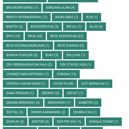
BED MONITORING
(1)
BENCANA ALAM
(4)
BERITA INTERNASIONAL
(1)
BIDAN DESA
(1)
BIJB
(1)
BIMTEK
(2)
BIODIVERSITAS
(2)
BIR ALI
(1)
BLUD
(4)
BPIH
(10)
BPJS
(45)
BPJS KESEHATAN
(37)
BPJS KETENAGAKERJAAN
(1)
BPJS SYARIAH
(2)
BUDAYA POPULER
(3)
BUKU
(5)
BULLYNG
(1)
CEK KEBERANGKATAN HAJI
(2)
CEK STATUS VISA
(1)
CONNECTINGHAPPINESS
(1)
CORONA
(15)
CORONA VARIAN BARU
(1)
COVID-19
(56)
CUTI BERSALIN
(1)
DANA PENSIUN
(1)
DEFINISI
(2)
DEFISIT
(1)
DEMAM BERDARAH
(2)
DEMOKRASI
(1)
DIABETES
(2)
DIGITAL
(2)
DINKES KARAWANG
(2)
DISABILITAS
(1)
DISIPLIN
(2)
DOKTER
(2)
DOKTER GIGI
(1)
DONALD TRUMP
(1)