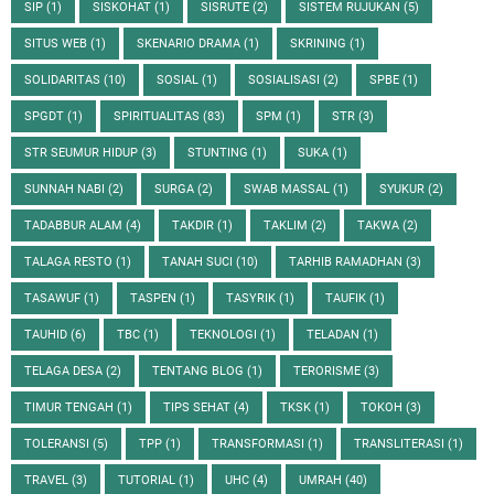
SIP
(1)
SISKOHAT
(1)
SISRUTE
(2)
SISTEM RUJUKAN
(5)
SITUS WEB
(1)
SKENARIO DRAMA
(1)
SKRINING
(1)
SOLIDARITAS
(10)
SOSIAL
(1)
SOSIALISASI
(2)
SPBE
(1)
SPGDT
(1)
SPIRITUALITAS
(83)
SPM
(1)
STR
(3)
STR SEUMUR HIDUP
(3)
STUNTING
(1)
SUKA
(1)
SUNNAH NABI
(2)
SURGA
(2)
SWAB MASSAL
(1)
SYUKUR
(2)
TADABBUR ALAM
(4)
TAKDIR
(1)
TAKLIM
(2)
TAKWA
(2)
TALAGA RESTO
(1)
TANAH SUCI
(10)
TARHIB RAMADHAN
(3)
TASAWUF
(1)
TASPEN
(1)
TASYRIK
(1)
TAUFIK
(1)
TAUHID
(6)
TBC
(1)
TEKNOLOGI
(1)
TELADAN
(1)
TELAGA DESA
(2)
TENTANG BLOG
(1)
TERORISME
(3)
TIMUR TENGAH
(1)
TIPS SEHAT
(4)
TKSK
(1)
TOKOH
(3)
TOLERANSI
(5)
TPP
(1)
TRANSFORMASI
(1)
TRANSLITERASI
(1)
TRAVEL
(3)
TUTORIAL
(1)
UHC
(4)
UMRAH
(40)