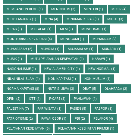
MEMBANGUN BLOG
(1)
MENINGITIS
(3)
MENTERI
(1)
MESIR
(4)
MIDY TANJUNG
(1)
MINA
(4)
MINUMAN KERAS
(1)
MIQOT
(3)
MIRAS
(1)
MISFALAH
(1)
MLM
(1)
MONETISASI
(1)
MONITORING & EVALUASI
(4)
MONOGAMI
(1)
MUHARRAM
(2)
MUHASABAH
(2)
MUHRIM
(1)
MUJAMALAH
(1)
MUNAFIK
(1)
MUSIK
(1)
MUTU PELAYANAN KESEHATAN
(1)
NABAWI
(1)
NASIONALISME
(1)
NEW ALAMEIN CITY
(1)
NEW NORMAL
(1)
NILAI-NILAI ISLAM
(1)
NON KAPITASI
(1)
NON-MUSLIM
(1)
NORMA KAPITASI
(8)
NUTRISI JIWA
(3)
OBAT
(5)
OLAHRAGA
(2)
OPINI
(2)
OTT
(1)
P-CARE
(3)
PAHLAWAN
(1)
PALESTINA
(7)
PARIWISATA
(1)
PASIEN
(5)
PASPOR
(1)
PATRIOTISME
(2)
PAWAI OBOR
(1)
PBI
(2)
PELAKOR
(4)
PELAYANAN KESEHATAN
(5)
PELAYANAN KESEHATAN PRIMER
(1)