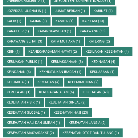
JNEBERAGAMCERITA
(1)
JNECONTENTCOMPETITION2026
(1)
JOZERIZAL JURNALIS
(1)
JUMAT BERKAH
(1)
KABINET
(1)
KAFIR
(1)
KAJIAN
(1)
KANKER
(1)
KAPITASI
(13)
KARAKTER
(1)
KARANGPAWITAN
(1)
KARAWANG
(13)
KARAWANG SEHAT
(3)
KATA MUTIARA
(1)
KATERING
(2)
KBIH
(1)
KEANEKARAGAMAN HAYATI
(2)
KEBIJAKAN KESEHATAN
(4)
KEBIJAKAN PUBLIK
(1)
KEBIJAKSANAAN
(3)
KEDINASAN
(4)
KEINDAHAN
(6)
KEKHUSYUKAN IBADAH
(1)
KEKUASAAN
(1)
KELUARGA
(1)
KEMATIAN
(4)
KEPEMIMPINAN
(7)
KERETA API
(1)
KERUSAKAN ALAM
(6)
KESEHATAN
(43)
KESEHATAN FISIK
(1)
KESEHATAN GINJAL
(2)
KESEHATAN GLOBAL
(1)
KESEHATAN HAJI
(23)
KESEHATAN HAJI DAN UMRAH
(1)
KESEHATAN LANSIA
(2)
KESEHATAN MASYARAKAT
(2)
KESEHATAN OTOT DAN TULANG
(1)