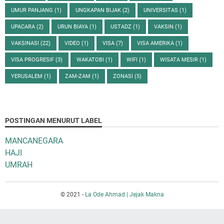
UMUR PANJANG
(1)
UNGKAPAN BIJAK
(2)
UNIVERSITAS
(1)
UPACARA
(2)
URUN BIAYA
(1)
USTADZ
(1)
VAKSIN
(1)
VAKSINASI
(22)
VIDEO
(1)
VISA
(7)
VISA AMERIKA
(1)
VISA PROGRESIF
(3)
WAKATOBI
(1)
WIFI
(1)
WISATA MESIR
(1)
YERUSALEM
(1)
ZAM-ZAM
(1)
ZONASI
(5)
POSTINGAN MENURUT LABEL
MANCANEGARA
HAJI
UMRAH
© 2021 -
La Ode Ahmad | Jejak Makna