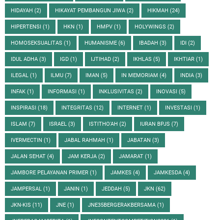
HIDAYAH
(2)
HIKAYAT PEMBANGUN JIWA
(2)
HIKMAH
(24)
HIPERTENSI
(1)
HKN
(1)
HMPV
(1)
HOLYWINGS
(2)
HOMOSEKSUALITAS
(1)
HUMANISME
(6)
IBADAH
(3)
IDI
(2)
IDUL ADHA
(3)
IGD
(1)
IJTIHAD
(2)
IKHLAS
(5)
IKHTIAR
(1)
ILEGAL
(1)
ILMU
(7)
IMAN
(5)
IN MEMORIAM
(4)
INDIA
(3)
INFAK
(1)
INFORMASI
(1)
INKLUSIVITAS
(2)
INOVASI
(5)
INSPIRASI
(18)
INTEGRITAS
(12)
INTERNET
(1)
INVESTASI
(1)
ISLAM
(7)
ISRAEL
(3)
ISTITHO'AH
(2)
IURAN BPJS
(7)
IVERMECTIN
(1)
JABAL RAHMAH
(1)
JABATAN
(3)
JALAN SEHAT
(4)
JAM KERJA
(2)
JAMARAT
(1)
JAMBORE PELAYANAN PRIMER
(1)
JAMKES
(4)
JAMKESDA
(4)
JAMPERSAL
(1)
JANIN
(1)
JEDDAH
(5)
JKN
(62)
JKN-KIS
(11)
JNE
(1)
JNE35BERGERAKBERSAMA
(1)