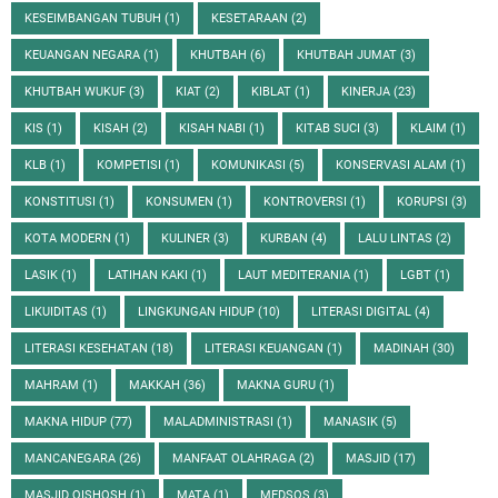
KESEIMBANGAN TUBUH
(1)
KESETARAAN
(2)
KEUANGAN NEGARA
(1)
KHUTBAH
(6)
KHUTBAH JUMAT
(3)
KHUTBAH WUKUF
(3)
KIAT
(2)
KIBLAT
(1)
KINERJA
(23)
KIS
(1)
KISAH
(2)
KISAH NABI
(1)
KITAB SUCI
(3)
KLAIM
(1)
KLB
(1)
KOMPETISI
(1)
KOMUNIKASI
(5)
KONSERVASI ALAM
(1)
KONSTITUSI
(1)
KONSUMEN
(1)
KONTROVERSI
(1)
KORUPSI
(3)
KOTA MODERN
(1)
KULINER
(3)
KURBAN
(4)
LALU LINTAS
(2)
LASIK
(1)
LATIHAN KAKI
(1)
LAUT MEDITERANIA
(1)
LGBT
(1)
LIKUIDITAS
(1)
LINGKUNGAN HIDUP
(10)
LITERASI DIGITAL
(4)
LITERASI KESEHATAN
(18)
LITERASI KEUANGAN
(1)
MADINAH
(30)
MAHRAM
(1)
MAKKAH
(36)
MAKNA GURU
(1)
MAKNA HIDUP
(77)
MALADMINISTRASI
(1)
MANASIK
(5)
MANCANEGARA
(26)
MANFAAT OLAHRAGA
(2)
MASJID
(17)
MASJID QISHOSH
(1)
MATA
(1)
MEDSOS
(3)