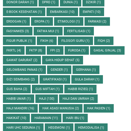
DONOR DARAH
(1)
DPRD
(1)
DUNIA
(1)
DZIKIR
(1)
E-BOOK KESEHATAN
(1)
EMBARKASI
(10)
EMPATI
(10)
ERDOGAN
(1)
EROPA
(1)
ETIMOLOGI
(1)
FARMASI
(2)
FASYANKES
(3)
FATWA MUI
(1)
FERTILISASI
(1)
FIGUR PUBLIK
(1)
FIKIH
(6)
FILOSOFI GURU
(1)
FIQH
(2)
FKRTL
(4)
FKTP
(8)
FPI
(2)
FURODA
(1)
GAGAL GINJAL
(3)
GAWAT DARURAT
(2)
GAYA HIDUP SEHAT
(5)
GELOMBANG PANAS
(1)
GENDER
(1)
GERHANA
(1)
GIZI SEIMBANG
(2)
GRATIFIKASI
(1)
GULA DARAH
(1)
GUS BAHA
(2)
GUS MIFTAH
(1)
HABIB RIZIEQ
(1)
HABIB UMAR
(1)
HAJI
(130)
HAJI DAN UMRAH
(2)
HAJI MANDIRI
(16)
HAK ASASI MANUSIA
(2)
HAK PASIEN
(1)
HAKIKAT
(10)
HARAMAIN
(11)
HARI IBU
(1)
HARI UHC SEDUNIA
(1)
HEGEMONI
(1)
HEMODIALISA
(1)