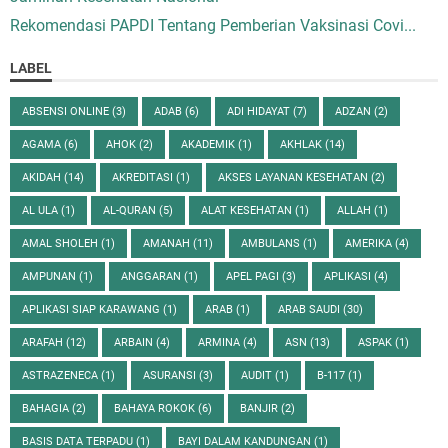
Rekomendasi PAPDI Tentang Pemberian Vaksinasi Covi...
LABEL
ABSENSI ONLINE
(3)
ADAB
(6)
ADI HIDAYAT
(7)
ADZAN
(2)
AGAMA
(6)
AHOK
(2)
AKADEMIK
(1)
AKHLAK
(14)
AKIDAH
(14)
AKREDITASI
(1)
AKSES LAYANAN KESEHATAN
(2)
AL ULA
(1)
AL-QURAN
(5)
ALAT KESEHATAN
(1)
ALLAH
(1)
AMAL SHOLEH
(1)
AMANAH
(11)
AMBULANS
(1)
AMERIKA
(4)
AMPUNAN
(1)
ANGGARAN
(1)
APEL PAGI
(3)
APLIKASI
(4)
APLIKASI SIAP KARAWANG
(1)
ARAB
(1)
ARAB SAUDI
(30)
ARAFAH
(12)
ARBAIN
(4)
ARMINA
(4)
ASN
(13)
ASPAK
(1)
ASTRAZENECA
(1)
ASURANSI
(3)
AUDIT
(1)
B-117
(1)
BAHAGIA
(2)
BAHAYA ROKOK
(6)
BANJIR
(2)
BASIS DATA TERPADU
(1)
BAYI DALAM KANDUNGAN
(1)