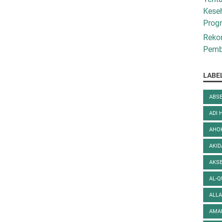
Kese
Prog
Reko
Pembe
LABE
ABSE
ADI 
AHO
AKI
AKS
AL-
ALL
AMA