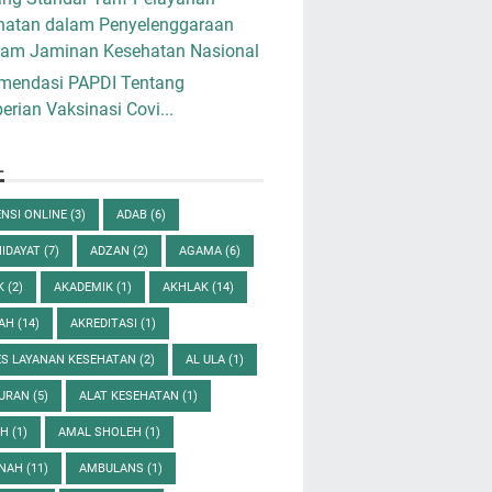
hatan dalam Penyelenggaraan
ram Jaminan Kesehatan Nasional
mendasi PAPDI Tentang
rian Vaksinasi Covi...
L
NSI ONLINE
(3)
ADAB
(6)
HIDAYAT
(7)
ADZAN
(2)
AGAMA
(6)
K
(2)
AKADEMIK
(1)
AKHLAK
(14)
DAH
(14)
AKREDITASI
(1)
ES LAYANAN KESEHATAN
(2)
AL ULA
(1)
QURAN
(5)
ALAT KESEHATAN
(1)
AH
(1)
AMAL SHOLEH
(1)
NAH
(11)
AMBULANS
(1)