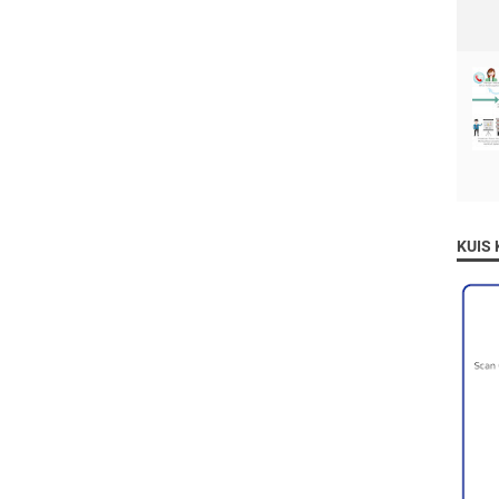
a
?
KUIS