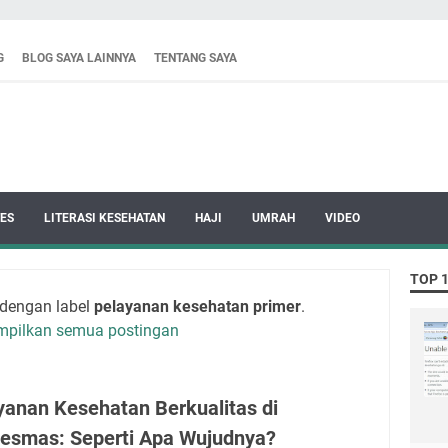
G
BLOG SAYA LAINNYA
TENTANG SAYA
ES
LITERASI KESEHATAN
HAJI
UMRAH
VIDEO
TOP 
 dengan label
pelayanan kesehatan primer
.
mpilkan semua postingan
yanan Kesehatan Berkualitas di
esmas: Seperti Apa Wujudnya?