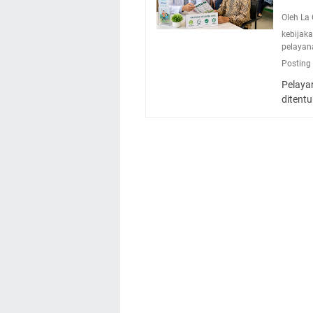
Oleh L
kebijak
pelayan
Posting
Pelaya
ditentu