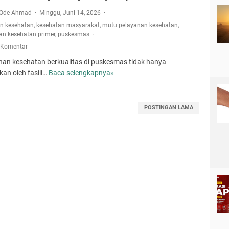
a Ode Ahmad
Minggu, Juni 14, 2026
an kesehatan
,
kesehatan masyarakat
,
mutu pelayanan kesehatan
,
an kesehatan primer
,
puskesmas
 Komentar
nan kesehatan berkualitas di puskesmas tidak hanya
kan oleh fasili…
Baca selengkapnya»
P
e
l
a
POSTINGAN LAMA
y
a
n
a
n
K
e
s
e
h
a