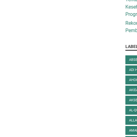
Kese
Prog
Reko
Pembe
LABE
ABSE
ADI 
AHO
AKI
AKS
AL-
ALL
AMA