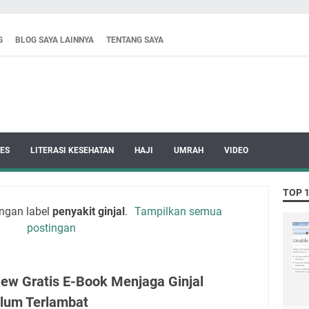
G
BLOG SAYA LAINNYA
TENTANG SAYA
ES
LITERASI KESEHATAN
HAJI
UMRAH
VIDEO
TOP 
ngan label
penyakit ginjal
.
Tampilkan semua
postingan
iew Gratis E-Book Menjaga Ginjal
lum Terlambat