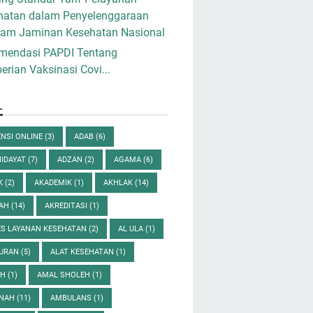
hatan dalam Penyelenggaraan
ram Jaminan Kesehatan Nasional
mendasi PAPDI Tentang
rian Vaksinasi Covi...
L
NSI ONLINE
(3)
ADAB
(6)
HIDAYAT
(7)
ADZAN
(2)
AGAMA
(6)
K
(2)
AKADEMIK
(1)
AKHLAK
(14)
DAH
(14)
AKREDITASI
(1)
ES LAYANAN KESEHATAN
(2)
AL ULA
(1)
QURAN
(5)
ALAT KESEHATAN
(1)
AH
(1)
AMAL SHOLEH
(1)
NAH
(11)
AMBULANS
(1)