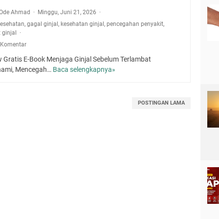
a Ode Ahmad
Minggu, Juni 21, 2026
kesehatan
,
gagal ginjal
,
kesehatan ginjal
,
pencegahan penyakit
,
 ginjal
 Komentar
w Gratis E-Book Menjaga Ginjal Sebelum Terlambat
ami, Mencegah…
Baca selengkapnya»
P
r
e
v
POSTINGAN LAMA
i
e
w
G
r
a
t
i
s
E
-