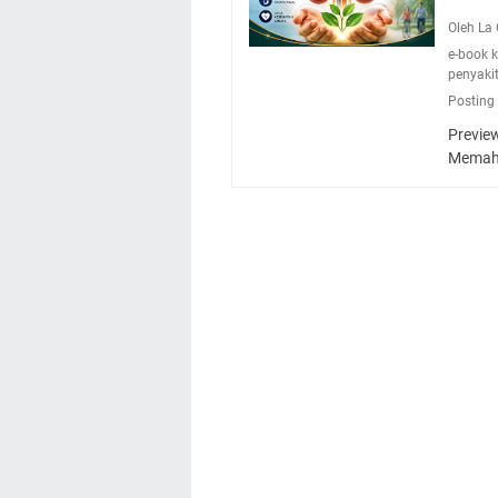
Oleh L
e-book 
penyakit
Posting
Previe
Memah