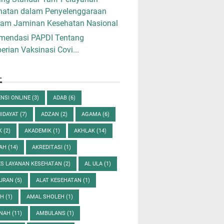
hatan dalam Penyelenggaraan
ram Jaminan Kesehatan Nasional
mendasi PAPDI Tentang
rian Vaksinasi Covi...
L
NSI ONLINE
(3)
ADAB
(6)
HIDAYAT
(7)
ADZAN
(2)
AGAMA
(6)
K
(2)
AKADEMIK
(1)
AKHLAK
(14)
DAH
(14)
AKREDITASI
(1)
ES LAYANAN KESEHATAN
(2)
AL ULA
(1)
QURAN
(5)
ALAT KESEHATAN
(1)
AH
(1)
AMAL SHOLEH
(1)
NAH
(11)
AMBULANS
(1)