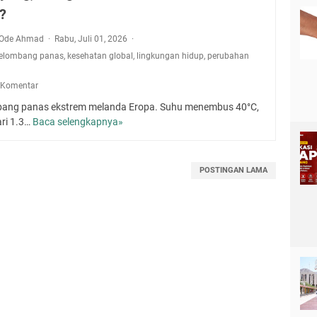
m?
a Ode Ahmad
Rabu, Juli 01, 2026
elombang panas
,
kesehatan global
,
lingkungan hidup
,
perubahan
 Komentar
ang panas ekstrem melanda Eropa. Suhu menembus 40°C,
ari 1.3…
Baca selengkapnya»
E
r
o
p
POSTINGAN LAMA
a
M
e
m
b
a
r
a
:
L