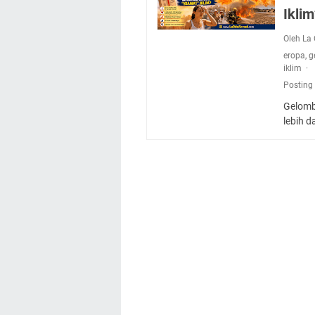
Ikli
Oleh L
eropa
,
g
iklim
Posting
Gelomb
lebih d