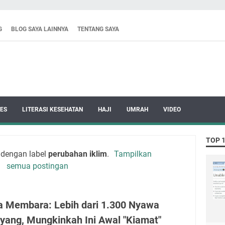
G
BLOG SAYA LAINNYA
TENTANG SAYA
ES
LITERASI KESEHATAN
HAJI
UMRAH
VIDEO
TOP 
 dengan label
perubahan iklim
.
Tampilkan
semua postingan
a Membara: Lebih dari 1.300 Nyawa
yang, Mungkinkah Ini Awal "Kiamat"