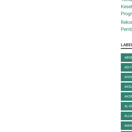
Kese
Prog
Reko
Pembe
LABE
ABSE
ADI 
AHO
AKI
AKS
AL-
ALL
AMA