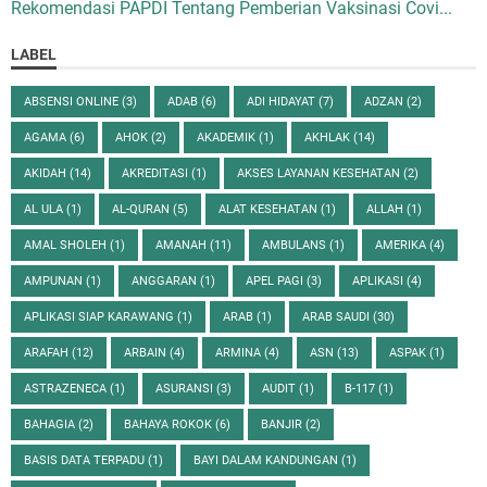
Rekomendasi PAPDI Tentang Pemberian Vaksinasi Covi...
LABEL
ABSENSI ONLINE
(3)
ADAB
(6)
ADI HIDAYAT
(7)
ADZAN
(2)
AGAMA
(6)
AHOK
(2)
AKADEMIK
(1)
AKHLAK
(14)
AKIDAH
(14)
AKREDITASI
(1)
AKSES LAYANAN KESEHATAN
(2)
AL ULA
(1)
AL-QURAN
(5)
ALAT KESEHATAN
(1)
ALLAH
(1)
AMAL SHOLEH
(1)
AMANAH
(11)
AMBULANS
(1)
AMERIKA
(4)
AMPUNAN
(1)
ANGGARAN
(1)
APEL PAGI
(3)
APLIKASI
(4)
APLIKASI SIAP KARAWANG
(1)
ARAB
(1)
ARAB SAUDI
(30)
ARAFAH
(12)
ARBAIN
(4)
ARMINA
(4)
ASN
(13)
ASPAK
(1)
ASTRAZENECA
(1)
ASURANSI
(3)
AUDIT
(1)
B-117
(1)
BAHAGIA
(2)
BAHAYA ROKOK
(6)
BANJIR
(2)
BASIS DATA TERPADU
(1)
BAYI DALAM KANDUNGAN
(1)