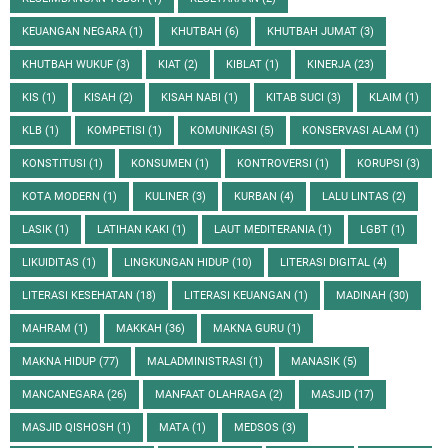
KEUANGAN NEGARA
(1)
KHUTBAH
(6)
KHUTBAH JUMAT
(3)
KHUTBAH WUKUF
(3)
KIAT
(2)
KIBLAT
(1)
KINERJA
(23)
KIS
(1)
KISAH
(2)
KISAH NABI
(1)
KITAB SUCI
(3)
KLAIM
(1)
KLB
(1)
KOMPETISI
(1)
KOMUNIKASI
(5)
KONSERVASI ALAM
(1)
KONSTITUSI
(1)
KONSUMEN
(1)
KONTROVERSI
(1)
KORUPSI
(3)
KOTA MODERN
(1)
KULINER
(3)
KURBAN
(4)
LALU LINTAS
(2)
LASIK
(1)
LATIHAN KAKI
(1)
LAUT MEDITERANIA
(1)
LGBT
(1)
LIKUIDITAS
(1)
LINGKUNGAN HIDUP
(10)
LITERASI DIGITAL
(4)
LITERASI KESEHATAN
(18)
LITERASI KEUANGAN
(1)
MADINAH
(30)
MAHRAM
(1)
MAKKAH
(36)
MAKNA GURU
(1)
MAKNA HIDUP
(77)
MALADMINISTRASI
(1)
MANASIK
(5)
MANCANEGARA
(26)
MANFAAT OLAHRAGA
(2)
MASJID
(17)
MASJID QISHOSH
(1)
MATA
(1)
MEDSOS
(3)