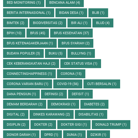
BED MONITORING
(1)
BENCANA ALAM
(4)
BERITA INTERNASIONAL
(1)
BIDAN DESA
(1)
BIJB
(1)
BIMTEK
(2)
BIODIVERSITAS
(2)
BIR ALI
(1)
BLUD
(4)
BPIH
(10)
BPJS
(45)
BPJS KESEHATAN
(37)
BPJS KETENAGAKERJAAN
(1)
BPJS SYARIAH
(2)
BUDAYA POPULER
(3)
BUKU
(5)
BULLYNG
(1)
CEK KEBERANGKATAN HAJI
(2)
CEK STATUS VISA
(1)
CONNECTINGHAPPINESS
(1)
CORONA
(15)
CORONA VARIAN BARU
(1)
COVID-19
(56)
CUTI BERSALIN
(1)
DANA PENSIUN
(1)
DEFINISI
(2)
DEFISIT
(1)
DEMAM BERDARAH
(2)
DEMOKRASI
(1)
DIABETES
(2)
DIGITAL
(2)
DINKES KARAWANG
(2)
DISABILITAS
(1)
DISIPLIN
(2)
DOKTER
(2)
DOKTER GIGI
(1)
DONALD TRUMP
(1)
DONOR DARAH
(1)
DPRD
(1)
DUNIA
(1)
DZIKIR
(1)