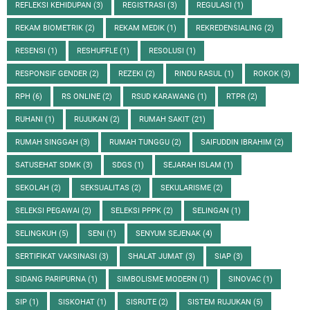
REFLEKSI KEHIDUPAN
(3)
REGISTRASI
(3)
REGULASI
(1)
REKAM BIOMETRIK
(2)
REKAM MEDIK
(1)
REKREDENSIALING
(2)
RESENSI
(1)
RESHUFFLE
(1)
RESOLUSI
(1)
RESPONSIF GENDER
(2)
REZEKI
(2)
RINDU RASUL
(1)
ROKOK
(3)
RPH
(6)
RS ONLINE
(2)
RSUD KARAWANG
(1)
RTPR
(2)
RUHANI
(1)
RUJUKAN
(2)
RUMAH SAKIT
(21)
RUMAH SINGGAH
(3)
RUMAH TUNGGU
(2)
SAIFUDDIN IBRAHIM
(2)
SATUSEHAT SDMK
(3)
SDGS
(1)
SEJARAH ISLAM
(1)
SEKOLAH
(2)
SEKSUALITAS
(2)
SEKULARISME
(2)
SELEKSI PEGAWAI
(2)
SELEKSI PPPK
(2)
SELINGAN
(1)
SELINGKUH
(5)
SENI
(1)
SENYUM SEJENAK
(4)
SERTIFIKAT VAKSINASI
(3)
SHALAT JUMAT
(3)
SIAP
(3)
SIDANG PARIPURNA
(1)
SIMBOLISME MODERN
(1)
SINOVAC
(1)
SIP
(1)
SISKOHAT
(1)
SISRUTE
(2)
SISTEM RUJUKAN
(5)