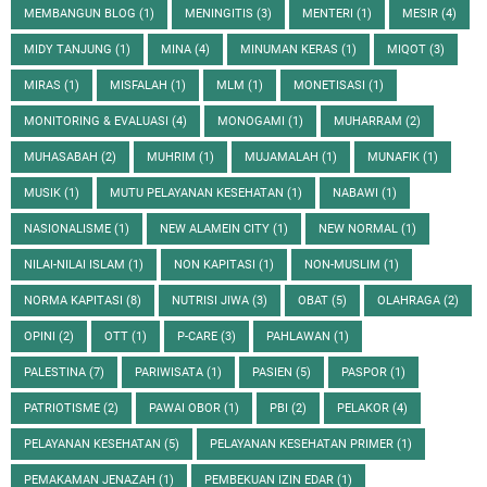
MEMBANGUN BLOG
(1)
MENINGITIS
(3)
MENTERI
(1)
MESIR
(4)
MIDY TANJUNG
(1)
MINA
(4)
MINUMAN KERAS
(1)
MIQOT
(3)
MIRAS
(1)
MISFALAH
(1)
MLM
(1)
MONETISASI
(1)
MONITORING & EVALUASI
(4)
MONOGAMI
(1)
MUHARRAM
(2)
MUHASABAH
(2)
MUHRIM
(1)
MUJAMALAH
(1)
MUNAFIK
(1)
MUSIK
(1)
MUTU PELAYANAN KESEHATAN
(1)
NABAWI
(1)
NASIONALISME
(1)
NEW ALAMEIN CITY
(1)
NEW NORMAL
(1)
NILAI-NILAI ISLAM
(1)
NON KAPITASI
(1)
NON-MUSLIM
(1)
NORMA KAPITASI
(8)
NUTRISI JIWA
(3)
OBAT
(5)
OLAHRAGA
(2)
OPINI
(2)
OTT
(1)
P-CARE
(3)
PAHLAWAN
(1)
PALESTINA
(7)
PARIWISATA
(1)
PASIEN
(5)
PASPOR
(1)
PATRIOTISME
(2)
PAWAI OBOR
(1)
PBI
(2)
PELAKOR
(4)
PELAYANAN KESEHATAN
(5)
PELAYANAN KESEHATAN PRIMER
(1)
PEMAKAMAN JENAZAH
(1)
PEMBEKUAN IZIN EDAR
(1)