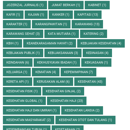
JOZERIZAL JURNALIS
(1)
JUMAT BERKAH
(1)
KABINET
(1)
KAFIR
(1)
KAJIAN
(1)
KANKER
(1)
KAPITASI
(13)
KARAKTER
(1)
KARANGPAWITAN
(1)
KARAWANG
(13)
KARAWANG SEHAT
(3)
KATA MUTIARA
(1)
KATERING
(2)
KBIH
(1)
KEANEKARAGAMAN HAYATI
(2)
KEBIJAKAN KESEHATAN
(4)
KEBIJAKAN PUBLIK
(1)
KEBIJAKSANAAN
(3)
KEDINASAN
(4)
KEINDAHAN
(6)
KEKHUSYUKAN IBADAH
(1)
KEKUASAAN
(1)
KELUARGA
(1)
KEMATIAN
(4)
KEPEMIMPINAN
(7)
KERETA API
(1)
KERUSAKAN ALAM
(6)
KESEHATAN
(43)
KESEHATAN FISIK
(1)
KESEHATAN GINJAL
(2)
KESEHATAN GLOBAL
(1)
KESEHATAN HAJI
(23)
KESEHATAN HAJI DAN UMRAH
(1)
KESEHATAN LANSIA
(2)
KESEHATAN MASYARAKAT
(2)
KESEHATAN OTOT DAN TULANG
(1)
KESEIMBANGAN TUBUH
(1)
KESETARAAN
(2)