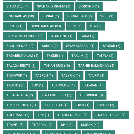
SITUS WEB
(1)
SKENARIO DRAMA
(1)
SKRINING
(1)
SOLIDARITAS
(10)
SOSIAL
(1)
SOSIALISASI
(2)
SPBE
(1)
SPGDT
(1)
SPIRITUALITAS
(83)
SPM
(1)
STR
(3)
STR SEUMUR HIDUP
(3)
STUNTING
(1)
SUKA
(1)
SUNNAH NABI
(2)
SURGA
(2)
SWAB MASSAL
(1)
SYUKUR
(2)
TADABBUR ALAM
(4)
TAKDIR
(1)
TAKLIM
(2)
TAKWA
(2)
TALAGA RESTO
(1)
TANAH SUCI
(10)
TARHIB RAMADHAN
(3)
TASAWUF
(1)
TASPEN
(1)
TASYRIK
(1)
TAUFIK
(1)
TAUHID
(6)
TBC
(1)
TEKNOLOGI
(1)
TELADAN
(1)
TELAGA DESA
(2)
TENTANG BLOG
(1)
TERORISME
(3)
TIMUR TENGAH
(1)
TIPS SEHAT
(4)
TKSK
(1)
TOKOH
(3)
TOLERANSI
(5)
TPP
(1)
TRANSFORMASI
(1)
TRANSLITERASI
(1)
TRAVEL
(3)
TUTORIAL
(1)
UHC
(4)
UMRAH
(40)