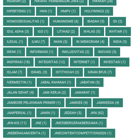
HIDAYAH
(2)
HIKAYAT PEMBANGUN JIWA
(2)
HIKMAH
(24)
HIPERTENSI
(1)
HKN
(1)
HMPV
(1)
HOLYWINGS
(2)
HOMOSEKSUALITAS
(1)
HUMANISME
(6)
IBADAH
(3)
IDI
(2)
IDUL ADHA
(3)
IGD
(1)
IJTIHAD
(2)
IKHLAS
(5)
IKHTIAR
(1)
ILEGAL
(1)
ILMU
(7)
IMAN
(5)
IN MEMORIAM
(4)
INDIA
(3)
INFAK
(1)
INFORMASI
(1)
INKLUSIVITAS
(2)
INOVASI
(5)
INSPIRASI
(18)
INTEGRITAS
(12)
INTERNET
(1)
INVESTASI
(1)
ISLAM
(7)
ISRAEL
(3)
ISTITHO'AH
(2)
IURAN BPJS
(7)
IVERMECTIN
(1)
JABAL RAHMAH
(1)
JABATAN
(3)
JALAN SEHAT
(4)
JAM KERJA
(2)
JAMARAT
(1)
JAMBORE PELAYANAN PRIMER
(1)
JAMKES
(4)
JAMKESDA
(4)
JAMPERSAL
(1)
JANIN
(1)
JEDDAH
(5)
JKN
(62)
JKN-KIS
(11)
JNE
(1)
JNE35BERGERAKBERSAMA
(1)
JNEBERAGAMCERITA
(1)
JNECONTENTCOMPETITION2026
(1)