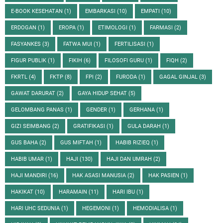
E-BOOK KESEHATAN
(1)
EMBARKASI
(10)
EMPATI
(10)
ERDOGAN
(1)
EROPA
(1)
ETIMOLOGI
(1)
FARMASI
(2)
FASYANKES
(3)
FATWA MUI
(1)
FERTILISASI
(1)
FIGUR PUBLIK
(1)
FIKIH
(6)
FILOSOFI GURU
(1)
FIQH
(2)
FKRTL
(4)
FKTP
(8)
FPI
(2)
FURODA
(1)
GAGAL GINJAL
(3)
GAWAT DARURAT
(2)
GAYA HIDUP SEHAT
(5)
GELOMBANG PANAS
(1)
GENDER
(1)
GERHANA
(1)
GIZI SEIMBANG
(2)
GRATIFIKASI
(1)
GULA DARAH
(1)
GUS BAHA
(2)
GUS MIFTAH
(1)
HABIB RIZIEQ
(1)
HABIB UMAR
(1)
HAJI
(130)
HAJI DAN UMRAH
(2)
HAJI MANDIRI
(16)
HAK ASASI MANUSIA
(2)
HAK PASIEN
(1)
HAKIKAT
(10)
HARAMAIN
(11)
HARI IBU
(1)
HARI UHC SEDUNIA
(1)
HEGEMONI
(1)
HEMODIALISA
(1)