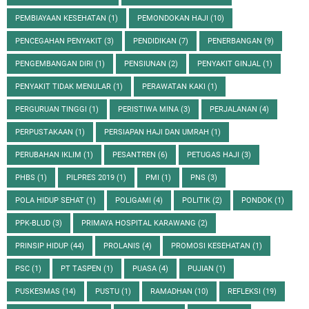
PEMBIAYAAN KESEHATAN
(1)
PEMONDOKAN HAJI
(10)
PENCEGAHAN PENYAKIT
(3)
PENDIDIKAN
(7)
PENERBANGAN
(9)
PENGEMBANGAN DIRI
(1)
PENSIUNAN
(2)
PENYAKIT GINJAL
(1)
PENYAKIT TIDAK MENULAR
(1)
PERAWATAN KAKI
(1)
PERGURUAN TINGGI
(1)
PERISTIWA MINA
(3)
PERJALANAN
(4)
PERPUSTAKAAN
(1)
PERSIAPAN HAJI DAN UMRAH
(1)
PERUBAHAN IKLIM
(1)
PESANTREN
(6)
PETUGAS HAJI
(3)
PHBS
(1)
PILPRES 2019
(1)
PMI
(1)
PNS
(3)
POLA HIDUP SEHAT
(1)
POLIGAMI
(4)
POLITIK
(2)
PONDOK
(1)
PPK-BLUD
(3)
PRIMAYA HOSPITAL KARAWANG
(2)
PRINSIP HIDUP
(44)
PROLANIS
(4)
PROMOSI KESEHATAN
(1)
PSC
(1)
PT TASPEN
(1)
PUASA
(4)
PUJIAN
(1)
PUSKESMAS
(14)
PUSTU
(1)
RAMADHAN
(10)
REFLEKSI
(19)