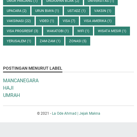
UMUR PANJANG
(1)
UNGKAPAN BIJAK
(2)
UNIVERSITAS
(1)
UPACARA
(2)
URUN BIAYA
(1)
USTADZ
(1)
VAKSIN
(1)
VAKSINASI
(22)
VIDEO
(1)
VISA
(7)
VISA AMERIKA
(1)
VISA PROGRESIF
(3)
WAKATOBI
(1)
WIFI
(1)
WISATA MESIR
(1)
YERUSALEM
(1)
ZAM-ZAM
(1)
ZONASI
(5)
POSTINGAN MENURUT LABEL
MANCANEGARA
HAJI
UMRAH
© 2021 -
La Ode Ahmad | Jejak Makna