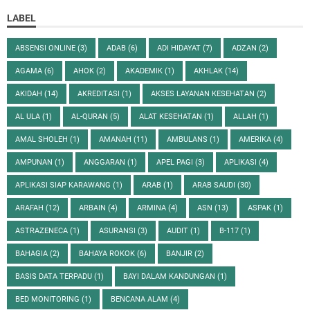
LABEL
ABSENSI ONLINE
(3)
ADAB
(6)
ADI HIDAYAT
(7)
ADZAN
(2)
AGAMA
(6)
AHOK
(2)
AKADEMIK
(1)
AKHLAK
(14)
AKIDAH
(14)
AKREDITASI
(1)
AKSES LAYANAN KESEHATAN
(2)
AL ULA
(1)
AL-QURAN
(5)
ALAT KESEHATAN
(1)
ALLAH
(1)
AMAL SHOLEH
(1)
AMANAH
(11)
AMBULANS
(1)
AMERIKA
(4)
AMPUNAN
(1)
ANGGARAN
(1)
APEL PAGI
(3)
APLIKASI
(4)
APLIKASI SIAP KARAWANG
(1)
ARAB
(1)
ARAB SAUDI
(30)
ARAFAH
(12)
ARBAIN
(4)
ARMINA
(4)
ASN
(13)
ASPAK
(1)
ASTRAZENECA
(1)
ASURANSI
(3)
AUDIT
(1)
B-117
(1)
BAHAGIA
(2)
BAHAYA ROKOK
(6)
BANJIR
(2)
BASIS DATA TERPADU
(1)
BAYI DALAM KANDUNGAN
(1)
BED MONITORING
(1)
BENCANA ALAM
(4)