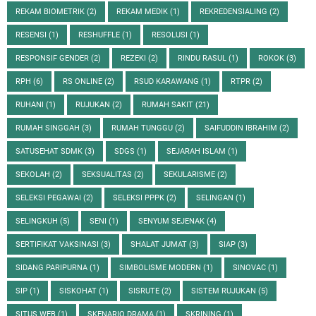
REKAM BIOMETRIK
(2)
REKAM MEDIK
(1)
REKREDENSIALING
(2)
RESENSI
(1)
RESHUFFLE
(1)
RESOLUSI
(1)
RESPONSIF GENDER
(2)
REZEKI
(2)
RINDU RASUL
(1)
ROKOK
(3)
RPH
(6)
RS ONLINE
(2)
RSUD KARAWANG
(1)
RTPR
(2)
RUHANI
(1)
RUJUKAN
(2)
RUMAH SAKIT
(21)
RUMAH SINGGAH
(3)
RUMAH TUNGGU
(2)
SAIFUDDIN IBRAHIM
(2)
SATUSEHAT SDMK
(3)
SDGS
(1)
SEJARAH ISLAM
(1)
SEKOLAH
(2)
SEKSUALITAS
(2)
SEKULARISME
(2)
SELEKSI PEGAWAI
(2)
SELEKSI PPPK
(2)
SELINGAN
(1)
SELINGKUH
(5)
SENI
(1)
SENYUM SEJENAK
(4)
SERTIFIKAT VAKSINASI
(3)
SHALAT JUMAT
(3)
SIAP
(3)
SIDANG PARIPURNA
(1)
SIMBOLISME MODERN
(1)
SINOVAC
(1)
SIP
(1)
SISKOHAT
(1)
SISRUTE
(2)
SISTEM RUJUKAN
(5)
SITUS WEB
(1)
SKENARIO DRAMA
(1)
SKRINING
(1)