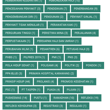
PEMBIAYAAN KESEHATAN
(1)
PEMONDOKAN HAJI
(10)
PENCEGAHAN PENYAKIT
(3)
PENDIDIKAN
(7)
PENERBANGAN
(9)
PENGEMBANGAN DIRI
(1)
PENSIUNAN
(2)
PENYAKIT GINJAL
(1)
PENYAKIT TIDAK MENULAR
(1)
PERAWATAN KAKI
(1)
PERGURUAN TINGGI
(1)
PERISTIWA MINA
(3)
PERJALANAN
(4)
PERPUSTAKAAN
(1)
PERSIAPAN HAJI DAN UMRAH
(1)
PERUBAHAN IKLIM
(1)
PESANTREN
(6)
PETUGAS HAJI
(3)
PHBS
(1)
PILPRES 2019
(1)
PMI
(1)
PNS
(3)
POLA HIDUP SEHAT
(1)
POLIGAMI
(4)
POLITIK
(2)
PONDOK
(1)
PPK-BLUD
(3)
PRIMAYA HOSPITAL KARAWANG
(2)
PRINSIP HIDUP
(44)
PROLANIS
(4)
PROMOSI KESEHATAN
(1)
PSC
(1)
PT TASPEN
(1)
PUASA
(4)
PUJIAN
(1)
PUSKESMAS
(14)
PUSTU
(1)
RAMADHAN
(10)
REFLEKSI
(19)
REFLEKSI KEHIDUPAN
(3)
REGISTRASI
(3)
REGULASI
(1)