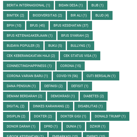
BERITA INTERNASIONAL
(1)
BIDAN DESA
(1)
BIJB
(1)
BIMTEK
(2)
BIODIVERSITAS
(2)
BIR ALI
(1)
BLUD
(4)
BPIH
(10)
BPJS
(45)
BPJS KESEHATAN
(37)
BPJS KETENAGAKERJAAN
(1)
BPJS SYARIAH
(2)
BUDAYA POPULER
(3)
BUKU
(5)
BULLYNG
(1)
CEK KEBERANGKATAN HAJI
(2)
CEK STATUS VISA
(1)
CONNECTINGHAPPINESS
(1)
CORONA
(15)
CORONA VARIAN BARU
(1)
COVID-19
(56)
CUTI BERSALIN
(1)
DANA PENSIUN
(1)
DEFINISI
(2)
DEFISIT
(1)
DEMAM BERDARAH
(2)
DEMOKRASI
(1)
DIABETES
(2)
DIGITAL
(2)
DINKES KARAWANG
(2)
DISABILITAS
(1)
DISIPLIN
(2)
DOKTER
(2)
DOKTER GIGI
(1)
DONALD TRUMP
(1)
DONOR DARAH
(1)
DPRD
(1)
DUNIA
(1)
DZIKIR
(1)
E-BOOK KESEHATAN
(1)
EMBARKASI
(10)
EMPATI
(10)