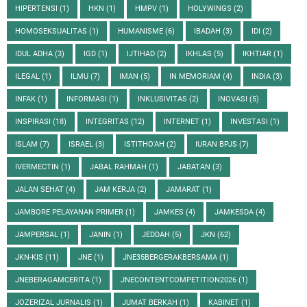
HIPERTENSI
(1)
HKN
(1)
HMPV
(1)
HOLYWINGS
(2)
HOMOSEKSUALITAS
(1)
HUMANISME
(6)
IBADAH
(3)
IDI
(2)
IDUL ADHA
(3)
IGD
(1)
IJTIHAD
(2)
IKHLAS
(5)
IKHTIAR
(1)
ILEGAL
(1)
ILMU
(7)
IMAN
(5)
IN MEMORIAM
(4)
INDIA
(3)
INFAK
(1)
INFORMASI
(1)
INKLUSIVITAS
(2)
INOVASI
(5)
INSPIRASI
(18)
INTEGRITAS
(12)
INTERNET
(1)
INVESTASI
(1)
ISLAM
(7)
ISRAEL
(3)
ISTITHO'AH
(2)
IURAN BPJS
(7)
IVERMECTIN
(1)
JABAL RAHMAH
(1)
JABATAN
(3)
JALAN SEHAT
(4)
JAM KERJA
(2)
JAMARAT
(1)
JAMBORE PELAYANAN PRIMER
(1)
JAMKES
(4)
JAMKESDA
(4)
JAMPERSAL
(1)
JANIN
(1)
JEDDAH
(5)
JKN
(62)
JKN-KIS
(11)
JNE
(1)
JNE35BERGERAKBERSAMA
(1)
JNEBERAGAMCERITA
(1)
JNECONTENTCOMPETITION2026
(1)
JOZERIZAL JURNALIS
(1)
JUMAT BERKAH
(1)
KABINET
(1)