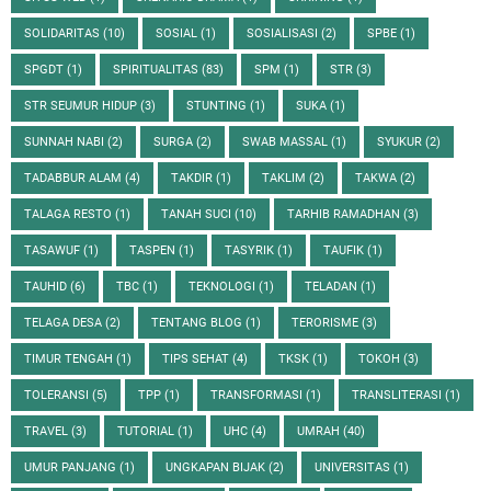
SOLIDARITAS
(10)
SOSIAL
(1)
SOSIALISASI
(2)
SPBE
(1)
SPGDT
(1)
SPIRITUALITAS
(83)
SPM
(1)
STR
(3)
STR SEUMUR HIDUP
(3)
STUNTING
(1)
SUKA
(1)
SUNNAH NABI
(2)
SURGA
(2)
SWAB MASSAL
(1)
SYUKUR
(2)
TADABBUR ALAM
(4)
TAKDIR
(1)
TAKLIM
(2)
TAKWA
(2)
TALAGA RESTO
(1)
TANAH SUCI
(10)
TARHIB RAMADHAN
(3)
TASAWUF
(1)
TASPEN
(1)
TASYRIK
(1)
TAUFIK
(1)
TAUHID
(6)
TBC
(1)
TEKNOLOGI
(1)
TELADAN
(1)
TELAGA DESA
(2)
TENTANG BLOG
(1)
TERORISME
(3)
TIMUR TENGAH
(1)
TIPS SEHAT
(4)
TKSK
(1)
TOKOH
(3)
TOLERANSI
(5)
TPP
(1)
TRANSFORMASI
(1)
TRANSLITERASI
(1)
TRAVEL
(3)
TUTORIAL
(1)
UHC
(4)
UMRAH
(40)
UMUR PANJANG
(1)
UNGKAPAN BIJAK
(2)
UNIVERSITAS
(1)