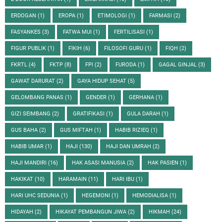
ERDOGAN
(1)
EROPA
(1)
ETIMOLOGI
(1)
FARMASI
(2)
FASYANKES
(3)
FATWA MUI
(1)
FERTILISASI
(1)
FIGUR PUBLIK
(1)
FIKIH
(6)
FILOSOFI GURU
(1)
FIQH
(2)
FKRTL
(4)
FKTP
(8)
FPI
(2)
FURODA
(1)
GAGAL GINJAL
(3)
GAWAT DARURAT
(2)
GAYA HIDUP SEHAT
(5)
GELOMBANG PANAS
(1)
GENDER
(1)
GERHANA
(1)
GIZI SEIMBANG
(2)
GRATIFIKASI
(1)
GULA DARAH
(1)
GUS BAHA
(2)
GUS MIFTAH
(1)
HABIB RIZIEQ
(1)
HABIB UMAR
(1)
HAJI
(130)
HAJI DAN UMRAH
(2)
HAJI MANDIRI
(16)
HAK ASASI MANUSIA
(2)
HAK PASIEN
(1)
HAKIKAT
(10)
HARAMAIN
(11)
HARI IBU
(1)
HARI UHC SEDUNIA
(1)
HEGEMONI
(1)
HEMODIALISA
(1)
HIDAYAH
(2)
HIKAYAT PEMBANGUN JIWA
(2)
HIKMAH
(24)