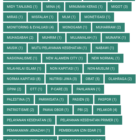
MIDY TANJUNG
(1)
MINA
(4)
MINUMAN KERAS
(1)
MIQOT
(3)
MIRAS
(1)
MISFALAH
(1)
MLM
(1)
MONETISASI
(1)
MONITORING & EVALUASI
(4)
MONOGAMI
(1)
MUHARRAM
(2)
MUHASABAH
(2)
MUHRIM
(1)
MUJAMALAH
(1)
MUNAFIK
(1)
MUSIK
(1)
MUTU PELAYANAN KESEHATAN
(1)
NABAWI
(1)
NASIONALISME
(1)
NEW ALAMEIN CITY
(1)
NEW NORMAL
(1)
NILAI-NILAI ISLAM
(1)
NON KAPITASI
(1)
NON-MUSLIM
(1)
NORMA KAPITASI
(8)
NUTRISI JIWA
(3)
OBAT
(5)
OLAHRAGA
(2)
OPINI
(2)
OTT
(1)
P-CARE
(3)
PAHLAWAN
(1)
PALESTINA
(7)
PARIWISATA
(1)
PASIEN
(5)
PASPOR
(1)
PATRIOTISME
(2)
PAWAI OBOR
(1)
PBI
(2)
PELAKOR
(4)
PELAYANAN KESEHATAN
(5)
PELAYANAN KESEHATAN PRIMER
(1)
PEMAKAMAN JENAZAH
(1)
PEMBEKUAN IZIN EDAR
(1)