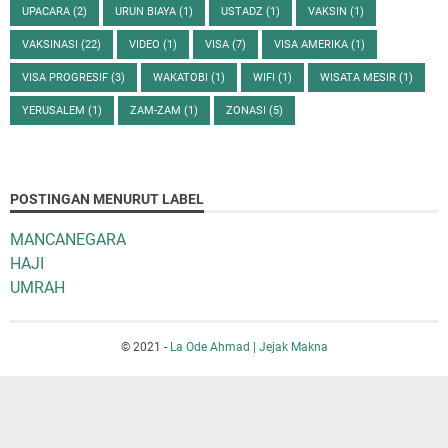
UPACARA
(2)
URUN BIAYA
(1)
USTADZ
(1)
VAKSIN
(1)
VAKSINASI
(22)
VIDEO
(1)
VISA
(7)
VISA AMERIKA
(1)
VISA PROGRESIF
(3)
WAKATOBI
(1)
WIFI
(1)
WISATA MESIR
(1)
YERUSALEM
(1)
ZAM-ZAM
(1)
ZONASI
(5)
POSTINGAN MENURUT LABEL
MANCANEGARA
HAJI
UMRAH
© 2021 -
La Ode Ahmad | Jejak Makna