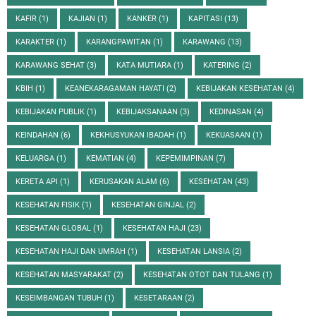
KAFIR
(1)
KAJIAN
(1)
KANKER
(1)
KAPITASI
(13)
KARAKTER
(1)
KARANGPAWITAN
(1)
KARAWANG
(13)
KARAWANG SEHAT
(3)
KATA MUTIARA
(1)
KATERING
(2)
KBIH
(1)
KEANEKARAGAMAN HAYATI
(2)
KEBIJAKAN KESEHATAN
(4)
KEBIJAKAN PUBLIK
(1)
KEBIJAKSANAAN
(3)
KEDINASAN
(4)
KEINDAHAN
(6)
KEKHUSYUKAN IBADAH
(1)
KEKUASAAN
(1)
KELUARGA
(1)
KEMATIAN
(4)
KEPEMIMPINAN
(7)
KERETA API
(1)
KERUSAKAN ALAM
(6)
KESEHATAN
(43)
KESEHATAN FISIK
(1)
KESEHATAN GINJAL
(2)
KESEHATAN GLOBAL
(1)
KESEHATAN HAJI
(23)
KESEHATAN HAJI DAN UMRAH
(1)
KESEHATAN LANSIA
(2)
KESEHATAN MASYARAKAT
(2)
KESEHATAN OTOT DAN TULANG
(1)
KESEIMBANGAN TUBUH
(1)
KESETARAAN
(2)