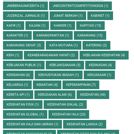
JNEBERAGAMCERITA
(1)
JNECONTENTCOMPETITION2026
(1)
JOZERIZAL JURNALIS
(1)
JUMAT BERKAH
(1)
KABINET
(1)
KAFIR
(1)
KAJIAN
(1)
KANKER
(1)
KAPITASI
(13)
KARAKTER
(1)
KARANGPAWITAN
(1)
KARAWANG
(13)
KARAWANG SEHAT
(3)
KATA MUTIARA
(1)
KATERING
(2)
KBIH
(1)
KEANEKARAGAMAN HAYATI
(2)
KEBIJAKAN KESEHATAN
(4)
KEBIJAKAN PUBLIK
(1)
KEBIJAKSANAAN
(3)
KEDINASAN
(4)
KEINDAHAN
(6)
KEKHUSYUKAN IBADAH
(1)
KEKUASAAN
(1)
KELUARGA
(1)
KEMATIAN
(4)
KEPEMIMPINAN
(7)
KERETA API
(1)
KERUSAKAN ALAM
(6)
KESEHATAN
(43)
KESEHATAN FISIK
(1)
KESEHATAN GINJAL
(2)
KESEHATAN GLOBAL
(1)
KESEHATAN HAJI
(23)
KESEHATAN HAJI DAN UMRAH
(1)
KESEHATAN LANSIA
(2)