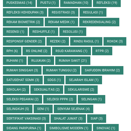
PUSKESMAS
(14)
PUSTU
(1)
RAMADHAN
(10)
REFLEKSI
(19)
REFLEKSI KEHIDUPAN
(3)
REGISTRASI
(3)
REGULASI
(1)
REKAM BIOMETRIK
(2)
REKAM MEDIK
(1)
REKREDENSIALING
(2)
RESENSI
(1)
RESHUFFLE
(1)
RESOLUSI
(1)
RESPONSIF GENDER
(2)
REZEKI
(2)
RINDU RASUL
(1)
ROKOK
(3)
RPH
(6)
RS ONLINE
(2)
RSUD KARAWANG
(1)
RTPR
(2)
RUHANI
(1)
RUJUKAN
(2)
RUMAH SAKIT
(21)
RUMAH SINGGAH
(3)
RUMAH TUNGGU
(2)
SAIFUDDIN IBRAHIM
(2)
SATUSEHAT SDMK
(3)
SDGS
(1)
SEJARAH ISLAM
(1)
SEKOLAH
(2)
SEKSUALITAS
(2)
SEKULARISME
(2)
SELEKSI PEGAWAI
(2)
SELEKSI PPPK
(2)
SELINGAN
(1)
SELINGKUH
(5)
SENI
(1)
SENYUM SEJENAK
(4)
SERTIFIKAT VAKSINASI
(3)
SHALAT JUMAT
(3)
SIAP
(3)
SIDANG PARIPURNA
(1)
SIMBOLISME MODERN
(1)
SINOVAC
(1)