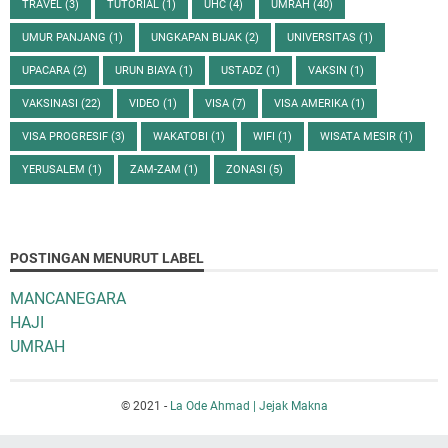
TRAVEL
(3)
TUTORIAL
(1)
UHC
(4)
UMRAH
(40)
UMUR PANJANG
(1)
UNGKAPAN BIJAK
(2)
UNIVERSITAS
(1)
UPACARA
(2)
URUN BIAYA
(1)
USTADZ
(1)
VAKSIN
(1)
VAKSINASI
(22)
VIDEO
(1)
VISA
(7)
VISA AMERIKA
(1)
VISA PROGRESIF
(3)
WAKATOBI
(1)
WIFI
(1)
WISATA MESIR
(1)
YERUSALEM
(1)
ZAM-ZAM
(1)
ZONASI
(5)
POSTINGAN MENURUT LABEL
MANCANEGARA
HAJI
UMRAH
© 2021 -
La Ode Ahmad | Jejak Makna