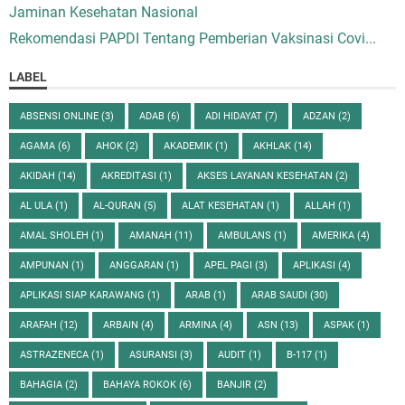
Jaminan Kesehatan Nasional
Rekomendasi PAPDI Tentang Pemberian Vaksinasi Covi...
LABEL
ABSENSI ONLINE
(3)
ADAB
(6)
ADI HIDAYAT
(7)
ADZAN
(2)
AGAMA
(6)
AHOK
(2)
AKADEMIK
(1)
AKHLAK
(14)
AKIDAH
(14)
AKREDITASI
(1)
AKSES LAYANAN KESEHATAN
(2)
AL ULA
(1)
AL-QURAN
(5)
ALAT KESEHATAN
(1)
ALLAH
(1)
AMAL SHOLEH
(1)
AMANAH
(11)
AMBULANS
(1)
AMERIKA
(4)
AMPUNAN
(1)
ANGGARAN
(1)
APEL PAGI
(3)
APLIKASI
(4)
APLIKASI SIAP KARAWANG
(1)
ARAB
(1)
ARAB SAUDI
(30)
ARAFAH
(12)
ARBAIN
(4)
ARMINA
(4)
ASN
(13)
ASPAK
(1)
ASTRAZENECA
(1)
ASURANSI
(3)
AUDIT
(1)
B-117
(1)
BAHAGIA
(2)
BAHAYA ROKOK
(6)
BANJIR
(2)