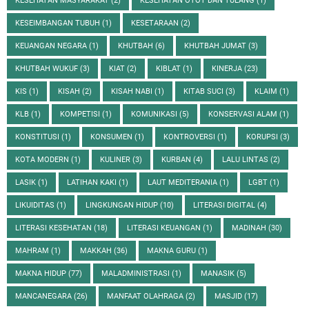
KESEHATAN MASYARAKAT
(2)
KESEHATAN OTOT DAN TULANG
(1)
KESEIMBANGAN TUBUH
(1)
KESETARAAN
(2)
KEUANGAN NEGARA
(1)
KHUTBAH
(6)
KHUTBAH JUMAT
(3)
KHUTBAH WUKUF
(3)
KIAT
(2)
KIBLAT
(1)
KINERJA
(23)
KIS
(1)
KISAH
(2)
KISAH NABI
(1)
KITAB SUCI
(3)
KLAIM
(1)
KLB
(1)
KOMPETISI
(1)
KOMUNIKASI
(5)
KONSERVASI ALAM
(1)
KONSTITUSI
(1)
KONSUMEN
(1)
KONTROVERSI
(1)
KORUPSI
(3)
KOTA MODERN
(1)
KULINER
(3)
KURBAN
(4)
LALU LINTAS
(2)
LASIK
(1)
LATIHAN KAKI
(1)
LAUT MEDITERANIA
(1)
LGBT
(1)
LIKUIDITAS
(1)
LINGKUNGAN HIDUP
(10)
LITERASI DIGITAL
(4)
LITERASI KESEHATAN
(18)
LITERASI KEUANGAN
(1)
MADINAH
(30)
MAHRAM
(1)
MAKKAH
(36)
MAKNA GURU
(1)
MAKNA HIDUP
(77)
MALADMINISTRASI
(1)
MANASIK
(5)
MANCANEGARA
(26)
MANFAAT OLAHRAGA
(2)
MASJID
(17)