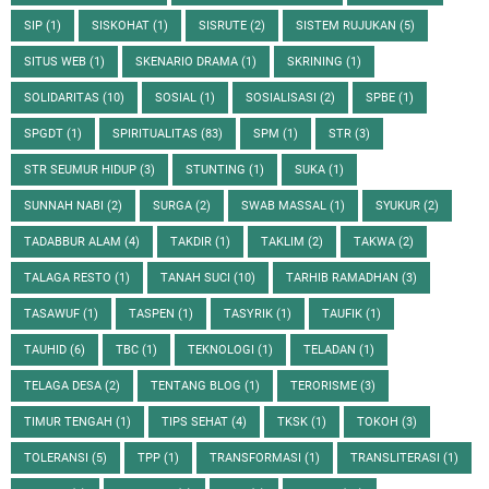
SIP
(1)
SISKOHAT
(1)
SISRUTE
(2)
SISTEM RUJUKAN
(5)
SITUS WEB
(1)
SKENARIO DRAMA
(1)
SKRINING
(1)
SOLIDARITAS
(10)
SOSIAL
(1)
SOSIALISASI
(2)
SPBE
(1)
SPGDT
(1)
SPIRITUALITAS
(83)
SPM
(1)
STR
(3)
STR SEUMUR HIDUP
(3)
STUNTING
(1)
SUKA
(1)
SUNNAH NABI
(2)
SURGA
(2)
SWAB MASSAL
(1)
SYUKUR
(2)
TADABBUR ALAM
(4)
TAKDIR
(1)
TAKLIM
(2)
TAKWA
(2)
TALAGA RESTO
(1)
TANAH SUCI
(10)
TARHIB RAMADHAN
(3)
TASAWUF
(1)
TASPEN
(1)
TASYRIK
(1)
TAUFIK
(1)
TAUHID
(6)
TBC
(1)
TEKNOLOGI
(1)
TELADAN
(1)
TELAGA DESA
(2)
TENTANG BLOG
(1)
TERORISME
(3)
TIMUR TENGAH
(1)
TIPS SEHAT
(4)
TKSK
(1)
TOKOH
(3)
TOLERANSI
(5)
TPP
(1)
TRANSFORMASI
(1)
TRANSLITERASI
(1)