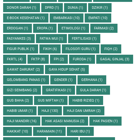
DONOR DARAH
(1)
DPRD
(1)
DUNIA
(1)
DZIKIR
(1)
E-BOOK KESEHATAN
(1)
EMBARKASI
(10)
EMPATI
(10)
ERDOGAN
(1)
EROPA
(1)
ETIMOLOGI
(1)
FARMASI
(2)
FASYANKES
(3)
FATWA MUI
(1)
FERTILISASI
(1)
FIGUR PUBLIK
(1)
FIKIH
(6)
FILOSOFI GURU
(1)
FIQH
(2)
FKRTL
(4)
FKTP
(8)
FPI
(2)
FURODA
(1)
GAGAL GINJAL
(3)
GAWAT DARURAT
(2)
GAYA HIDUP SEHAT
(5)
GELOMBANG PANAS
(1)
GENDER
(1)
GERHANA
(1)
GIZI SEIMBANG
(2)
GRATIFIKASI
(1)
GULA DARAH
(1)
GUS BAHA
(2)
GUS MIFTAH
(1)
HABIB RIZIEQ
(1)
HABIB UMAR
(1)
HAJI
(130)
HAJI DAN UMRAH
(2)
HAJI MANDIRI
(16)
HAK ASASI MANUSIA
(2)
HAK PASIEN
(1)
HAKIKAT
(10)
HARAMAIN
(11)
HARI IBU
(1)