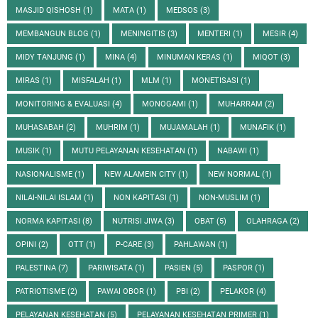
MASJID QISHOSH
(1)
MATA
(1)
MEDSOS
(3)
MEMBANGUN BLOG
(1)
MENINGITIS
(3)
MENTERI
(1)
MESIR
(4)
MIDY TANJUNG
(1)
MINA
(4)
MINUMAN KERAS
(1)
MIQOT
(3)
MIRAS
(1)
MISFALAH
(1)
MLM
(1)
MONETISASI
(1)
MONITORING & EVALUASI
(4)
MONOGAMI
(1)
MUHARRAM
(2)
MUHASABAH
(2)
MUHRIM
(1)
MUJAMALAH
(1)
MUNAFIK
(1)
MUSIK
(1)
MUTU PELAYANAN KESEHATAN
(1)
NABAWI
(1)
NASIONALISME
(1)
NEW ALAMEIN CITY
(1)
NEW NORMAL
(1)
NILAI-NILAI ISLAM
(1)
NON KAPITASI
(1)
NON-MUSLIM
(1)
NORMA KAPITASI
(8)
NUTRISI JIWA
(3)
OBAT
(5)
OLAHRAGA
(2)
OPINI
(2)
OTT
(1)
P-CARE
(3)
PAHLAWAN
(1)
PALESTINA
(7)
PARIWISATA
(1)
PASIEN
(5)
PASPOR
(1)
PATRIOTISME
(2)
PAWAI OBOR
(1)
PBI
(2)
PELAKOR
(4)
PELAYANAN KESEHATAN
(5)
PELAYANAN KESEHATAN PRIMER
(1)