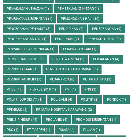
PEMAKAMAN JENAZAH
(1)
PEMBEKUAN IZIN EDAR
(1)
PEMBIAYAAN KESEHATAN
(1)
PEMONDOKAN HAJI
(10)
PENCEGAHAN PENYAKIT
(3)
PENDIDIKAN
(7)
PENERBANGAN
(9)
PENGEMBANGAN DIRI
(1)
PENSIUNAN
(2)
PENYAKIT GINJAL
(1)
PENYAKIT TIDAK MENULAR
(1)
PERAWATAN KAKI
(1)
PERGURUAN TINGGI
(1)
PERISTIWA MINA
(3)
PERJALANAN
(4)
PERPUSTAKAAN
(1)
PERSIAPAN HAJI DAN UMRAH
(1)
PERUBAHAN IKLIM
(1)
PESANTREN
(6)
PETUGAS HAJI
(3)
PHBS
(1)
PILPRES 2019
(1)
PMI
(1)
PNS
(3)
POLA HIDUP SEHAT
(1)
POLIGAMI
(4)
POLITIK
(2)
PONDOK
(1)
PPK-BLUD
(3)
PRIMAYA HOSPITAL KARAWANG
(2)
PRINSIP HIDUP
(44)
PROLANIS
(4)
PROMOSI KESEHATAN
(1)
PSC
(1)
PT TASPEN
(1)
PUASA
(4)
PUJIAN
(1)