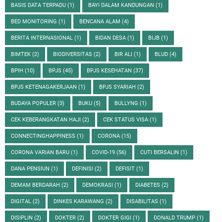
BASIS DATA TERPADU
(1)
BAYI DALAM KANDUNGAN
(1)
BED MONITORING
(1)
BENCANA ALAM
(4)
BERITA INTERNASIONAL
(1)
BIDAN DESA
(1)
BIJB
(1)
BIMTEK
(2)
BIODIVERSITAS
(2)
BIR ALI
(1)
BLUD
(4)
BPIH
(10)
BPJS
(45)
BPJS KESEHATAN
(37)
BPJS KETENAGAKERJAAN
(1)
BPJS SYARIAH
(2)
BUDAYA POPULER
(3)
BUKU
(5)
BULLYNG
(1)
CEK KEBERANGKATAN HAJI
(2)
CEK STATUS VISA
(1)
CONNECTINGHAPPINESS
(1)
CORONA
(15)
CORONA VARIAN BARU
(1)
COVID-19
(56)
CUTI BERSALIN
(1)
DANA PENSIUN
(1)
DEFINISI
(2)
DEFISIT
(1)
DEMAM BERDARAH
(2)
DEMOKRASI
(1)
DIABETES
(2)
DIGITAL
(2)
DINKES KARAWANG
(2)
DISABILITAS
(1)
DISIPLIN
(2)
DOKTER
(2)
DOKTER GIGI
(1)
DONALD TRUMP
(1)