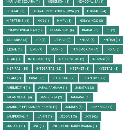
HARI UHC SEDUNIA
(1)
HEGEMONI
(1)
HEMODIALISA
(1)
HIDAYAH
(2)
HIKAYAT PEMBANGUN JIWA
(2)
HIKMAH
(24)
HIPERTENSI
(1)
HKN
(1)
HMPV
(1)
HOLYWINGS
(2)
HOMOSEKSUALITAS
(1)
HUMANISME
(6)
IBADAH
(3)
IDI
(2)
IDUL ADHA
(3)
IGD
(1)
IJTIHAD
(2)
IKHLAS
(5)
IKHTIAR
(1)
ILEGAL
(1)
ILMU
(7)
IMAN
(5)
IN MEMORIAM
(4)
INDIA
(3)
INFAK
(1)
INFORMASI
(1)
INKLUSIVITAS
(2)
INOVASI
(5)
INSPIRASI
(18)
INTEGRITAS
(12)
INTERNET
(1)
INVESTASI
(1)
ISLAM
(7)
ISRAEL
(3)
ISTITHO'AH
(2)
IURAN BPJS
(7)
IVERMECTIN
(1)
JABAL RAHMAH
(1)
JABATAN
(3)
JALAN SEHAT
(4)
JAM KERJA
(2)
JAMARAT
(1)
JAMBORE PELAYANAN PRIMER
(1)
JAMKES
(4)
JAMKESDA
(4)
JAMPERSAL
(1)
JANIN
(1)
JEDDAH
(5)
JKN
(62)
JKN-KIS
(11)
JNE
(1)
JNE35BERGERAKBERSAMA
(1)