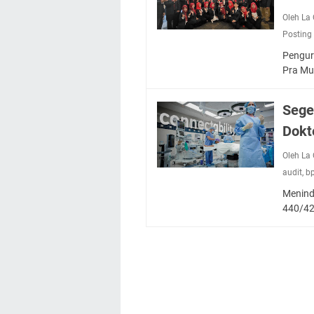
Oleh L
Posting
Pengur
Pra Mu
Sege
Dokt
Oleh L
audit
,
bp
Menind
440/42