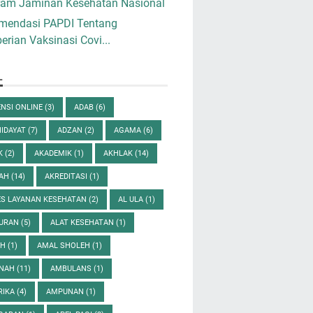
ram Jaminan Kesehatan Nasional
mendasi PAPDI Tentang
rian Vaksinasi Covi...
L
NSI ONLINE
(3)
ADAB
(6)
HIDAYAT
(7)
ADZAN
(2)
AGAMA
(6)
K
(2)
AKADEMIK
(1)
AKHLAK
(14)
DAH
(14)
AKREDITASI
(1)
ES LAYANAN KESEHATAN
(2)
AL ULA
(1)
QURAN
(5)
ALAT KESEHATAN
(1)
AH
(1)
AMAL SHOLEH
(1)
NAH
(11)
AMBULANS
(1)
RIKA
(4)
AMPUNAN
(1)