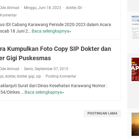
a Ode Ahmad
Minggu, Juni 18, 2023
dokter
,
IDI
 Komentar
us IDI Cabang Karawang Periode 2020-2023 dalam Acara
scab 18 Juni 2…
Baca selengkapnya»
P
e
m
ra Kumpulkan Foto Copy SIP Dokter dan
i
er Gigi Puskesmas
l
i
a Ode Ahmad
Senin, September 07, 2015
h
js
,
dokter
,
dokter gigi
,
sip
Posting Komentar
a
n
aklanjuti Surat dari Dinas Kesehatan Karawang Nomor :
K
54/Dinkes …
Baca selengkapnya»
S
e
e
t
g
u
e
POSTINGAN LAMA
a
r
I
a
D
K
I
u