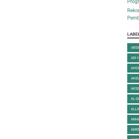
Prog
Reko
Pembe
LABE
ABSE
ADI 
AHO
AKI
AKS
AL-
ALL
AMA
AME