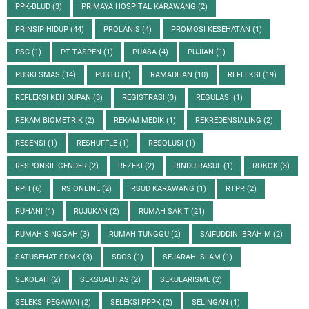
PPK-BLUD
(3)
PRIMAYA HOSPITAL KARAWANG
(2)
PRINSIP HIDUP
(44)
PROLANIS
(4)
PROMOSI KESEHATAN
(1)
PSC
(1)
PT TASPEN
(1)
PUASA
(4)
PUJIAN
(1)
PUSKESMAS
(14)
PUSTU
(1)
RAMADHAN
(10)
REFLEKSI
(19)
REFLEKSI KEHIDUPAN
(3)
REGISTRASI
(3)
REGULASI
(1)
REKAM BIOMETRIK
(2)
REKAM MEDIK
(1)
REKREDENSIALING
(2)
RESENSI
(1)
RESHUFFLE
(1)
RESOLUSI
(1)
RESPONSIF GENDER
(2)
REZEKI
(2)
RINDU RASUL
(1)
ROKOK
(3)
RPH
(6)
RS ONLINE
(2)
RSUD KARAWANG
(1)
RTPR
(2)
RUHANI
(1)
RUJUKAN
(2)
RUMAH SAKIT
(21)
RUMAH SINGGAH
(3)
RUMAH TUNGGU
(2)
SAIFUDDIN IBRAHIM
(2)
SATUSEHAT SDMK
(3)
SDGS
(1)
SEJARAH ISLAM
(1)
SEKOLAH
(2)
SEKSUALITAS
(2)
SEKULARISME
(2)
SELEKSI PEGAWAI
(2)
SELEKSI PPPK
(2)
SELINGAN
(1)