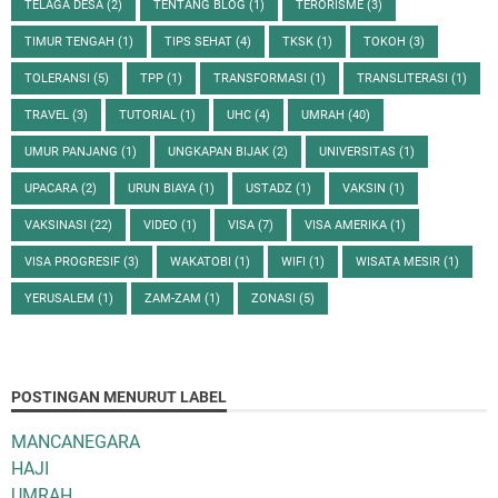
TELAGA DESA
(2)
TENTANG BLOG
(1)
TERORISME
(3)
TIMUR TENGAH
(1)
TIPS SEHAT
(4)
TKSK
(1)
TOKOH
(3)
TOLERANSI
(5)
TPP
(1)
TRANSFORMASI
(1)
TRANSLITERASI
(1)
TRAVEL
(3)
TUTORIAL
(1)
UHC
(4)
UMRAH
(40)
UMUR PANJANG
(1)
UNGKAPAN BIJAK
(2)
UNIVERSITAS
(1)
UPACARA
(2)
URUN BIAYA
(1)
USTADZ
(1)
VAKSIN
(1)
VAKSINASI
(22)
VIDEO
(1)
VISA
(7)
VISA AMERIKA
(1)
VISA PROGRESIF
(3)
WAKATOBI
(1)
WIFI
(1)
WISATA MESIR
(1)
YERUSALEM
(1)
ZAM-ZAM
(1)
ZONASI
(5)
POSTINGAN MENURUT LABEL
MANCANEGARA
HAJI
UMRAH