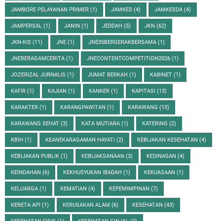
JAMBORE PELAYANAN PRIMER
(1)
JAMKES
(4)
JAMKESDA
(4)
JAMPERSAL
(1)
JANIN
(1)
JEDDAH
(5)
JKN
(62)
JKN-KIS
(11)
JNE
(1)
JNE35BERGERAKBERSAMA
(1)
JNEBERAGAMCERITA
(1)
JNECONTENTCOMPETITION2026
(1)
JOZERIZAL JURNALIS
(1)
JUMAT BERKAH
(1)
KABINET
(1)
KAFIR
(1)
KAJIAN
(1)
KANKER
(1)
KAPITASI
(13)
KARAKTER
(1)
KARANGPAWITAN
(1)
KARAWANG
(13)
KARAWANG SEHAT
(3)
KATA MUTIARA
(1)
KATERING
(2)
KBIH
(1)
KEANEKARAGAMAN HAYATI
(2)
KEBIJAKAN KESEHATAN
(4)
KEBIJAKAN PUBLIK
(1)
KEBIJAKSANAAN
(3)
KEDINASAN
(4)
KEINDAHAN
(6)
KEKHUSYUKAN IBADAH
(1)
KEKUASAAN
(1)
KELUARGA
(1)
KEMATIAN
(4)
KEPEMIMPINAN
(7)
KERETA API
(1)
KERUSAKAN ALAM
(6)
KESEHATAN
(43)