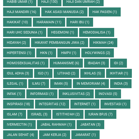
HABIB UMAR
(1)
HAJI
(130)
HAJI DAN UMRAH
(2)
HAJI MANDIRI
(16)
HAK ASASI MANUSIA
(2)
HAK PASIEN
(1)
HAKIKAT
(10)
HARAMAIN
(11)
HARI IBU
(1)
HARI UHC SEDUNIA
(1)
HEGEMONI
(1)
HEMODIALISA
(1)
HIDAYAH
(2)
HIKAYAT PEMBANGUN JIWA
(2)
HIKMAH
(24)
HIPERTENSI
(1)
HKN
(1)
HMPV
(1)
HOLYWINGS
(2)
HOMOSEKSUALITAS
(1)
HUMANISME
(6)
IBADAH
(3)
IDI
(2)
IDUL ADHA
(3)
IGD
(1)
IJTIHAD
(2)
IKHLAS
(5)
IKHTIAR
(1)
ILEGAL
(1)
ILMU
(7)
IMAN
(5)
IN MEMORIAM
(4)
INDIA
(3)
INFAK
(1)
INFORMASI
(1)
INKLUSIVITAS
(2)
INOVASI
(5)
INSPIRASI
(18)
INTEGRITAS
(12)
INTERNET
(1)
INVESTASI
(1)
ISLAM
(7)
ISRAEL
(3)
ISTITHO'AH
(2)
IURAN BPJS
(7)
IVERMECTIN
(1)
JABAL RAHMAH
(1)
JABATAN
(3)
JALAN SEHAT
(4)
JAM KERJA
(2)
JAMARAT
(1)