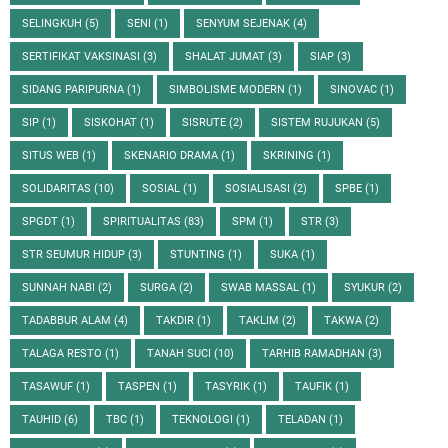
SELINGKUH
(5)
SENI
(1)
SENYUM SEJENAK
(4)
SERTIFIKAT VAKSINASI
(3)
SHALAT JUMAT
(3)
SIAP
(3)
SIDANG PARIPURNA
(1)
SIMBOLISME MODERN
(1)
SINOVAC
(1)
SIP
(1)
SISKOHAT
(1)
SISRUTE
(2)
SISTEM RUJUKAN
(5)
SITUS WEB
(1)
SKENARIO DRAMA
(1)
SKRINING
(1)
SOLIDARITAS
(10)
SOSIAL
(1)
SOSIALISASI
(2)
SPBE
(1)
SPGDT
(1)
SPIRITUALITAS
(83)
SPM
(1)
STR
(3)
STR SEUMUR HIDUP
(3)
STUNTING
(1)
SUKA
(1)
SUNNAH NABI
(2)
SURGA
(2)
SWAB MASSAL
(1)
SYUKUR
(2)
TADABBUR ALAM
(4)
TAKDIR
(1)
TAKLIM
(2)
TAKWA
(2)
TALAGA RESTO
(1)
TANAH SUCI
(10)
TARHIB RAMADHAN
(3)
TASAWUF
(1)
TASPEN
(1)
TASYRIK
(1)
TAUFIK
(1)
TAUHID
(6)
TBC
(1)
TEKNOLOGI
(1)
TELADAN
(1)