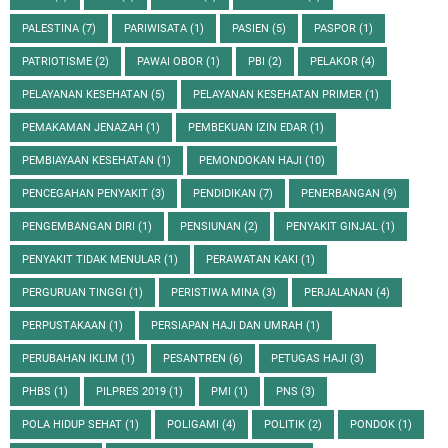
PALESTINA
(7)
PARIWISATA
(1)
PASIEN
(5)
PASPOR
(1)
PATRIOTISME
(2)
PAWAI OBOR
(1)
PBI
(2)
PELAKOR
(4)
PELAYANAN KESEHATAN
(5)
PELAYANAN KESEHATAN PRIMER
(1)
PEMAKAMAN JENAZAH
(1)
PEMBEKUAN IZIN EDAR
(1)
PEMBIAYAAN KESEHATAN
(1)
PEMONDOKAN HAJI
(10)
PENCEGAHAN PENYAKIT
(3)
PENDIDIKAN
(7)
PENERBANGAN
(9)
PENGEMBANGAN DIRI
(1)
PENSIUNAN
(2)
PENYAKIT GINJAL
(1)
PENYAKIT TIDAK MENULAR
(1)
PERAWATAN KAKI
(1)
PERGURUAN TINGGI
(1)
PERISTIWA MINA
(3)
PERJALANAN
(4)
PERPUSTAKAAN
(1)
PERSIAPAN HAJI DAN UMRAH
(1)
PERUBAHAN IKLIM
(1)
PESANTREN
(6)
PETUGAS HAJI
(3)
PHBS
(1)
PILPRES 2019
(1)
PMI
(1)
PNS
(3)
POLA HIDUP SEHAT
(1)
POLIGAMI
(4)
POLITIK
(2)
PONDOK
(1)