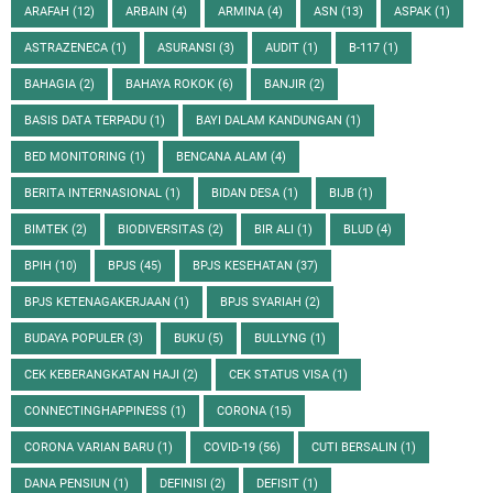
ARAFAH
(12)
ARBAIN
(4)
ARMINA
(4)
ASN
(13)
ASPAK
(1)
ASTRAZENECA
(1)
ASURANSI
(3)
AUDIT
(1)
B-117
(1)
BAHAGIA
(2)
BAHAYA ROKOK
(6)
BANJIR
(2)
BASIS DATA TERPADU
(1)
BAYI DALAM KANDUNGAN
(1)
BED MONITORING
(1)
BENCANA ALAM
(4)
BERITA INTERNASIONAL
(1)
BIDAN DESA
(1)
BIJB
(1)
BIMTEK
(2)
BIODIVERSITAS
(2)
BIR ALI
(1)
BLUD
(4)
BPIH
(10)
BPJS
(45)
BPJS KESEHATAN
(37)
BPJS KETENAGAKERJAAN
(1)
BPJS SYARIAH
(2)
BUDAYA POPULER
(3)
BUKU
(5)
BULLYNG
(1)
CEK KEBERANGKATAN HAJI
(2)
CEK STATUS VISA
(1)
CONNECTINGHAPPINESS
(1)
CORONA
(15)
CORONA VARIAN BARU
(1)
COVID-19
(56)
CUTI BERSALIN
(1)
DANA PENSIUN
(1)
DEFINISI
(2)
DEFISIT
(1)