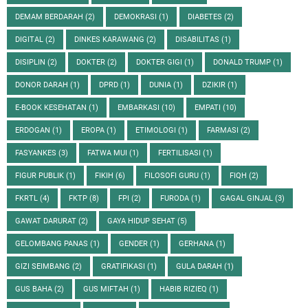
DEMAM BERDARAH
(2)
DEMOKRASI
(1)
DIABETES
(2)
DIGITAL
(2)
DINKES KARAWANG
(2)
DISABILITAS
(1)
DISIPLIN
(2)
DOKTER
(2)
DOKTER GIGI
(1)
DONALD TRUMP
(1)
DONOR DARAH
(1)
DPRD
(1)
DUNIA
(1)
DZIKIR
(1)
E-BOOK KESEHATAN
(1)
EMBARKASI
(10)
EMPATI
(10)
ERDOGAN
(1)
EROPA
(1)
ETIMOLOGI
(1)
FARMASI
(2)
FASYANKES
(3)
FATWA MUI
(1)
FERTILISASI
(1)
FIGUR PUBLIK
(1)
FIKIH
(6)
FILOSOFI GURU
(1)
FIQH
(2)
FKRTL
(4)
FKTP
(8)
FPI
(2)
FURODA
(1)
GAGAL GINJAL
(3)
GAWAT DARURAT
(2)
GAYA HIDUP SEHAT
(5)
GELOMBANG PANAS
(1)
GENDER
(1)
GERHANA
(1)
GIZI SEIMBANG
(2)
GRATIFIKASI
(1)
GULA DARAH
(1)
GUS BAHA
(2)
GUS MIFTAH
(1)
HABIB RIZIEQ
(1)