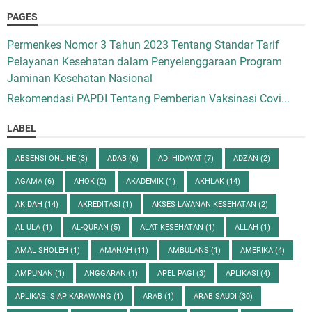
PAGES
Permenkes Nomor 3 Tahun 2023 Tentang Standar Tarif
Pelayanan Kesehatan dalam Penyelenggaraan Program
Jaminan Kesehatan Nasional
Rekomendasi PAPDI Tentang Pemberian Vaksinasi Covi...
LABEL
ABSENSI ONLINE
(3)
ADAB
(6)
ADI HIDAYAT
(7)
ADZAN
(2)
AGAMA
(6)
AHOK
(2)
AKADEMIK
(1)
AKHLAK
(14)
AKIDAH
(14)
AKREDITASI
(1)
AKSES LAYANAN KESEHATAN
(2)
AL ULA
(1)
AL-QURAN
(5)
ALAT KESEHATAN
(1)
ALLAH
(1)
AMAL SHOLEH
(1)
AMANAH
(11)
AMBULANS
(1)
AMERIKA
(4)
AMPUNAN
(1)
ANGGARAN
(1)
APEL PAGI
(3)
APLIKASI
(4)
APLIKASI SIAP KARAWANG
(1)
ARAB
(1)
ARAB SAUDI
(30)