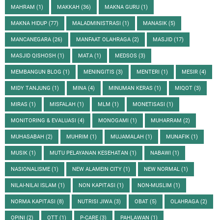
MAHRAM
(1)
MAKKAH
(36)
MAKNA GURU
(1)
MAKNA HIDUP
(77)
MALADMINISTRASI
(1)
MANASIK
(5)
MANCANEGARA
(26)
MANFAAT OLAHRAGA
(2)
MASJID
(17)
MASJID QISHOSH
(1)
MATA
(1)
MEDSOS
(3)
MEMBANGUN BLOG
(1)
MENINGITIS
(3)
MENTERI
(1)
MESIR
(4)
MIDY TANJUNG
(1)
MINA
(4)
MINUMAN KERAS
(1)
MIQOT
(3)
MIRAS
(1)
MISFALAH
(1)
MLM
(1)
MONETISASI
(1)
MONITORING & EVALUASI
(4)
MONOGAMI
(1)
MUHARRAM
(2)
MUHASABAH
(2)
MUHRIM
(1)
MUJAMALAH
(1)
MUNAFIK
(1)
MUSIK
(1)
MUTU PELAYANAN KESEHATAN
(1)
NABAWI
(1)
NASIONALISME
(1)
NEW ALAMEIN CITY
(1)
NEW NORMAL
(1)
NILAI-NILAI ISLAM
(1)
NON KAPITASI
(1)
NON-MUSLIM
(1)
NORMA KAPITASI
(8)
NUTRISI JIWA
(3)
OBAT
(5)
OLAHRAGA
(2)
OPINI
(2)
OTT
(1)
P-CARE
(3)
PAHLAWAN
(1)