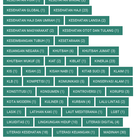
KESEHATAN FISIK
(1)
KESEHATAN GINJAL
(2)
KESEHATAN GLOBAL
(1)
KESEHATAN HAJI
(23)
KESEHATAN HAJI DAN UMRAH
(1)
KESEHATAN LANSIA
(2)
KESEHATAN MASYARAKAT
(2)
KESEHATAN OTOT DAN TULANG
(1)
KESEIMBANGAN TUBUH
(1)
KESETARAAN
(2)
KEUANGAN NEGARA
(1)
KHUTBAH
(6)
KHUTBAH JUMAT
(3)
KHUTBAH WUKUF
(3)
KIAT
(2)
KIBLAT
(1)
KINERJA
(23)
KIS
(1)
KISAH
(2)
KISAH NABI
(1)
KITAB SUCI
(3)
KLAIM
(1)
KLB
(1)
KOMPETISI
(1)
KOMUNIKASI
(5)
KONSERVASI ALAM
(1)
KONSTITUSI
(1)
KONSUMEN
(1)
KONTROVERSI
(1)
KORUPSI
(3)
KOTA MODERN
(1)
KULINER
(3)
KURBAN
(4)
LALU LINTAS
(2)
LASIK
(1)
LATIHAN KAKI
(1)
LAUT MEDITERANIA
(1)
LGBT
(1)
LIKUIDITAS
(1)
LINGKUNGAN HIDUP
(10)
LITERASI DIGITAL
(4)
LITERASI KESEHATAN
(18)
LITERASI KEUANGAN
(1)
MADINAH
(30)