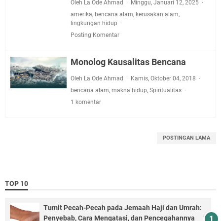
Oleh La Ode Ahmad
Minggu, Januari 12, 2025
amerika
,
bencana alam
,
kerusakan alam
,
lingkungan hidup
Posting Komentar
Monolog Kausalitas Bencana
Oleh La Ode Ahmad
Kamis, Oktober 04, 2018
bencana alam
,
makna hidup
,
Spiritualitas
1 komentar
POSTINGAN LAMA
TOP 10
Tumit Pecah-Pecah pada Jemaah Haji dan Umrah:
Penyebab, Cara Mengatasi, dan Pencegahannya