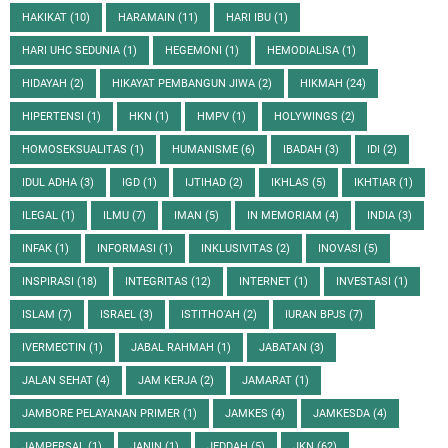
HAKIKAT
(10)
HARAMAIN
(11)
HARI IBU
(1)
HARI UHC SEDUNIA
(1)
HEGEMONI
(1)
HEMODIALISA
(1)
HIDAYAH
(2)
HIKAYAT PEMBANGUN JIWA
(2)
HIKMAH
(24)
HIPERTENSI
(1)
HKN
(1)
HMPV
(1)
HOLYWINGS
(2)
HOMOSEKSUALITAS
(1)
HUMANISME
(6)
IBADAH
(3)
IDI
(2)
IDUL ADHA
(3)
IGD
(1)
IJTIHAD
(2)
IKHLAS
(5)
IKHTIAR
(1)
ILEGAL
(1)
ILMU
(7)
IMAN
(5)
IN MEMORIAM
(4)
INDIA
(3)
INFAK
(1)
INFORMASI
(1)
INKLUSIVITAS
(2)
INOVASI
(5)
INSPIRASI
(18)
INTEGRITAS
(12)
INTERNET
(1)
INVESTASI
(1)
ISLAM
(7)
ISRAEL
(3)
ISTITHO'AH
(2)
IURAN BPJS
(7)
IVERMECTIN
(1)
JABAL RAHMAH
(1)
JABATAN
(3)
JALAN SEHAT
(4)
JAM KERJA
(2)
JAMARAT
(1)
JAMBORE PELAYANAN PRIMER
(1)
JAMKES
(4)
JAMKESDA
(4)
JAMPERSAL
(1)
JANIN
(1)
JEDDAH
(5)
JKN
(62)