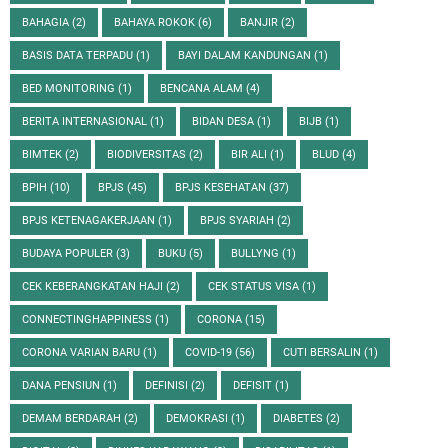
BAHAGIA
(2)
BAHAYA ROKOK
(6)
BANJIR
(2)
BASIS DATA TERPADU
(1)
BAYI DALAM KANDUNGAN
(1)
BED MONITORING
(1)
BENCANA ALAM
(4)
BERITA INTERNASIONAL
(1)
BIDAN DESA
(1)
BIJB
(1)
BIMTEK
(2)
BIODIVERSITAS
(2)
BIR ALI
(1)
BLUD
(4)
BPIH
(10)
BPJS
(45)
BPJS KESEHATAN
(37)
BPJS KETENAGAKERJAAN
(1)
BPJS SYARIAH
(2)
BUDAYA POPULER
(3)
BUKU
(5)
BULLYNG
(1)
CEK KEBERANGKATAN HAJI
(2)
CEK STATUS VISA
(1)
CONNECTINGHAPPINESS
(1)
CORONA
(15)
CORONA VARIAN BARU
(1)
COVID-19
(56)
CUTI BERSALIN
(1)
DANA PENSIUN
(1)
DEFINISI
(2)
DEFISIT
(1)
DEMAM BERDARAH
(2)
DEMOKRASI
(1)
DIABETES
(2)