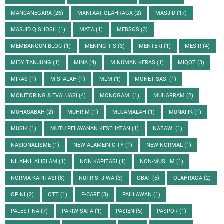
MANCANEGARA
(26)
MANFAAT OLAHRAGA
(2)
MASJID
(17)
MASJID QISHOSH
(1)
MATA
(1)
MEDSOS
(3)
MEMBANGUN BLOG
(1)
MENINGITIS
(3)
MENTERI
(1)
MESIR
(4)
MIDY TANJUNG
(1)
MINA
(4)
MINUMAN KERAS
(1)
MIQOT
(3)
MIRAS
(1)
MISFALAH
(1)
MLM
(1)
MONETISASI
(1)
MONITORING & EVALUASI
(4)
MONOGAMI
(1)
MUHARRAM
(2)
MUHASABAH
(2)
MUHRIM
(1)
MUJAMALAH
(1)
MUNAFIK
(1)
MUSIK
(1)
MUTU PELAYANAN KESEHATAN
(1)
NABAWI
(1)
NASIONALISME
(1)
NEW ALAMEIN CITY
(1)
NEW NORMAL
(1)
NILAI-NILAI ISLAM
(1)
NON KAPITASI
(1)
NON-MUSLIM
(1)
NORMA KAPITASI
(8)
NUTRISI JIWA
(3)
OBAT
(5)
OLAHRAGA
(2)
OPINI
(2)
OTT
(1)
P-CARE
(3)
PAHLAWAN
(1)
PALESTINA
(7)
PARIWISATA
(1)
PASIEN
(5)
PASPOR
(1)