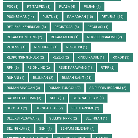
PSC
(1)
PT TASPEN
(1)
PUASA
(4)
PUJIAN
(1)
PUSKESMAS
(14)
PUSTU
(1)
RAMADHAN
(10)
REFLEKSI
(19)
REFLEKSI KEHIDUPAN
(3)
REGISTRASI
(3)
REGULASI
(1)
REKAM BIOMETRIK
(2)
REKAM MEDIK
(1)
REKREDENSIALING
(2)
RESENSI
(1)
RESHUFFLE
(1)
RESOLUSI
(1)
RESPONSIF GENDER
(2)
REZEKI
(2)
RINDU RASUL
(1)
ROKOK
(3)
RPH
(6)
RS ONLINE
(2)
RSUD KARAWANG
(1)
RTPR
(2)
RUHANI
(1)
RUJUKAN
(2)
RUMAH SAKIT
(21)
RUMAH SINGGAH
(3)
RUMAH TUNGGU
(2)
SAIFUDDIN IBRAHIM
(2)
SATUSEHAT SDMK
(3)
SDGS
(1)
SEJARAH ISLAM
(1)
SEKOLAH
(2)
SEKSUALITAS
(2)
SEKULARISME
(2)
SELEKSI PEGAWAI
(2)
SELEKSI PPPK
(2)
SELINGAN
(1)
SELINGKUH
(5)
SENI
(1)
SENYUM SEJENAK
(4)