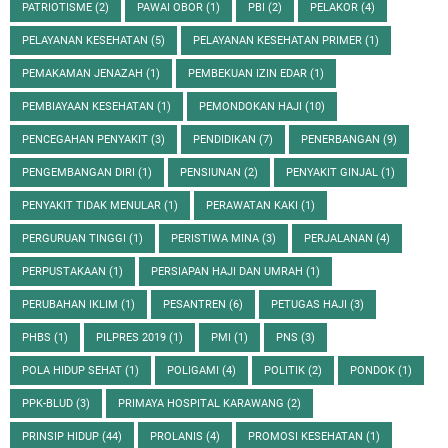
PATRIOTISME
(2)
PAWAI OBOR
(1)
PBI
(2)
PELAKOR
(4)
PELAYANAN KESEHATAN
(5)
PELAYANAN KESEHATAN PRIMER
(1)
PEMAKAMAN JENAZAH
(1)
PEMBEKUAN IZIN EDAR
(1)
PEMBIAYAAN KESEHATAN
(1)
PEMONDOKAN HAJI
(10)
PENCEGAHAN PENYAKIT
(3)
PENDIDIKAN
(7)
PENERBANGAN
(9)
PENGEMBANGAN DIRI
(1)
PENSIUNAN
(2)
PENYAKIT GINJAL
(1)
PENYAKIT TIDAK MENULAR
(1)
PERAWATAN KAKI
(1)
PERGURUAN TINGGI
(1)
PERISTIWA MINA
(3)
PERJALANAN
(4)
PERPUSTAKAAN
(1)
PERSIAPAN HAJI DAN UMRAH
(1)
PERUBAHAN IKLIM
(1)
PESANTREN
(6)
PETUGAS HAJI
(3)
PHBS
(1)
PILPRES 2019
(1)
PMI
(1)
PNS
(3)
POLA HIDUP SEHAT
(1)
POLIGAMI
(4)
POLITIK
(2)
PONDOK
(1)
PPK-BLUD
(3)
PRIMAYA HOSPITAL KARAWANG
(2)
PRINSIP HIDUP
(44)
PROLANIS
(4)
PROMOSI KESEHATAN
(1)