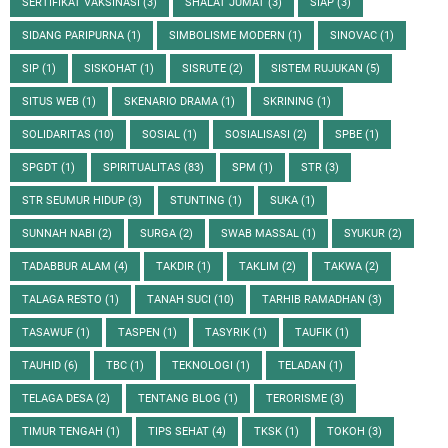
SERTIFIKAT VAKSINASI
(3)
SHALAT JUMAT
(3)
SIAP
(3)
SIDANG PARIPURNA
(1)
SIMBOLISME MODERN
(1)
SINOVAC
(1)
SIP
(1)
SISKOHAT
(1)
SISRUTE
(2)
SISTEM RUJUKAN
(5)
SITUS WEB
(1)
SKENARIO DRAMA
(1)
SKRINING
(1)
SOLIDARITAS
(10)
SOSIAL
(1)
SOSIALISASI
(2)
SPBE
(1)
SPGDT
(1)
SPIRITUALITAS
(83)
SPM
(1)
STR
(3)
STR SEUMUR HIDUP
(3)
STUNTING
(1)
SUKA
(1)
SUNNAH NABI
(2)
SURGA
(2)
SWAB MASSAL
(1)
SYUKUR
(2)
TADABBUR ALAM
(4)
TAKDIR
(1)
TAKLIM
(2)
TAKWA
(2)
TALAGA RESTO
(1)
TANAH SUCI
(10)
TARHIB RAMADHAN
(3)
TASAWUF
(1)
TASPEN
(1)
TASYRIK
(1)
TAUFIK
(1)
TAUHID
(6)
TBC
(1)
TEKNOLOGI
(1)
TELADAN
(1)
TELAGA DESA
(2)
TENTANG BLOG
(1)
TERORISME
(3)
TIMUR TENGAH
(1)
TIPS SEHAT
(4)
TKSK
(1)
TOKOH
(3)