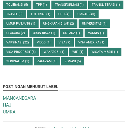
TOLERANSI
(5)
TPP
(1)
TRANSFORMASI
(1)
TRANSLITERASI
(1)
TRAVEL
(3)
TUTORIAL
(1)
UHC
(4)
UMRAH
(40)
UMUR PANJANG
(1)
UNGKAPAN BIJAK
(2)
UNIVERSITAS
(1)
UPACARA
(2)
URUN BIAYA
(1)
USTADZ
(1)
VAKSIN
(1)
VAKSINASI
(22)
VIDEO
(1)
VISA
(7)
VISA AMERIKA
(1)
VISA PROGRESIF
(3)
WAKATOBI
(1)
WIFI
(1)
WISATA MESIR
(1)
YERUSALEM
(1)
ZAM-ZAM
(1)
ZONASI
(5)
POSTINGAN MENURUT LABEL
MANCANEGARA
HAJI
UMRAH