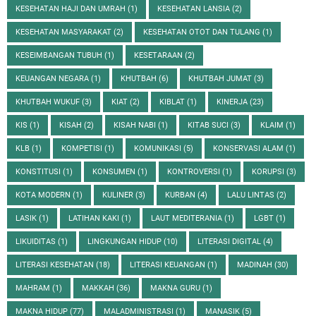
KESEHATAN HAJI DAN UMRAH
(1)
KESEHATAN LANSIA
(2)
KESEHATAN MASYARAKAT
(2)
KESEHATAN OTOT DAN TULANG
(1)
KESEIMBANGAN TUBUH
(1)
KESETARAAN
(2)
KEUANGAN NEGARA
(1)
KHUTBAH
(6)
KHUTBAH JUMAT
(3)
KHUTBAH WUKUF
(3)
KIAT
(2)
KIBLAT
(1)
KINERJA
(23)
KIS
(1)
KISAH
(2)
KISAH NABI
(1)
KITAB SUCI
(3)
KLAIM
(1)
KLB
(1)
KOMPETISI
(1)
KOMUNIKASI
(5)
KONSERVASI ALAM
(1)
KONSTITUSI
(1)
KONSUMEN
(1)
KONTROVERSI
(1)
KORUPSI
(3)
KOTA MODERN
(1)
KULINER
(3)
KURBAN
(4)
LALU LINTAS
(2)
LASIK
(1)
LATIHAN KAKI
(1)
LAUT MEDITERANIA
(1)
LGBT
(1)
LIKUIDITAS
(1)
LINGKUNGAN HIDUP
(10)
LITERASI DIGITAL
(4)
LITERASI KESEHATAN
(18)
LITERASI KEUANGAN
(1)
MADINAH
(30)
MAHRAM
(1)
MAKKAH
(36)
MAKNA GURU
(1)
MAKNA HIDUP
(77)
MALADMINISTRASI
(1)
MANASIK
(5)