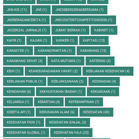
JKN-KIS
(11)
JNE
(1)
JNE35BERGERAKBERSAMA
(1)
JNEBERAGAMCERITA
(1)
JNECONTENTCOMPETITION2026
(1)
JOZERIZAL JURNALIS
(1)
JUMAT BERKAH
(1)
KABINET
(1)
KAFIR
(1)
KAJIAN
(1)
KANKER
(1)
KAPITASI
(13)
KARAKTER
(1)
KARANGPAWITAN
(1)
KARAWANG
(13)
KARAWANG SEHAT
(3)
KATA MUTIARA
(1)
KATERING
(2)
KBIH
(1)
KEANEKARAGAMAN HAYATI
(2)
KEBIJAKAN KESEHATAN
(4)
KEBIJAKAN PUBLIK
(1)
KEBIJAKSANAAN
(3)
KEDINASAN
(4)
KEINDAHAN
(6)
KEKHUSYUKAN IBADAH
(1)
KEKUASAAN
(1)
KELUARGA
(1)
KEMATIAN
(4)
KEPEMIMPINAN
(7)
KERETA API
(1)
KERUSAKAN ALAM
(6)
KESEHATAN
(43)
KESEHATAN FISIK
(1)
KESEHATAN GINJAL
(2)
KESEHATAN GLOBAL
(1)
KESEHATAN HAJI
(23)