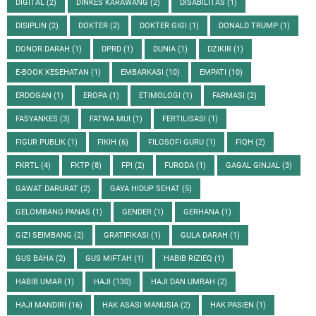
DIGITAL
(2)
DINKES KARAWANG
(2)
DISABILITAS
(1)
DISIPLIN
(2)
DOKTER
(2)
DOKTER GIGI
(1)
DONALD TRUMP
(1)
DONOR DARAH
(1)
DPRD
(1)
DUNIA
(1)
DZIKIR
(1)
E-BOOK KESEHATAN
(1)
EMBARKASI
(10)
EMPATI
(10)
ERDOGAN
(1)
EROPA
(1)
ETIMOLOGI
(1)
FARMASI
(2)
FASYANKES
(3)
FATWA MUI
(1)
FERTILISASI
(1)
FIGUR PUBLIK
(1)
FIKIH
(6)
FILOSOFI GURU
(1)
FIQH
(2)
FKRTL
(4)
FKTP
(8)
FPI
(2)
FURODA
(1)
GAGAL GINJAL
(3)
GAWAT DARURAT
(2)
GAYA HIDUP SEHAT
(5)
GELOMBANG PANAS
(1)
GENDER
(1)
GERHANA
(1)
GIZI SEIMBANG
(2)
GRATIFIKASI
(1)
GULA DARAH
(1)
GUS BAHA
(2)
GUS MIFTAH
(1)
HABIB RIZIEQ
(1)
HABIB UMAR
(1)
HAJI
(130)
HAJI DAN UMRAH
(2)
HAJI MANDIRI
(16)
HAK ASASI MANUSIA
(2)
HAK PASIEN
(1)