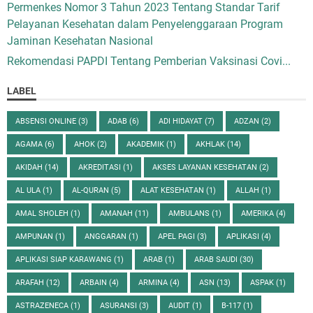
Permenkes Nomor 3 Tahun 2023 Tentang Standar Tarif
Pelayanan Kesehatan dalam Penyelenggaraan Program
Jaminan Kesehatan Nasional
Rekomendasi PAPDI Tentang Pemberian Vaksinasi Covi...
LABEL
ABSENSI ONLINE
(3)
ADAB
(6)
ADI HIDAYAT
(7)
ADZAN
(2)
AGAMA
(6)
AHOK
(2)
AKADEMIK
(1)
AKHLAK
(14)
AKIDAH
(14)
AKREDITASI
(1)
AKSES LAYANAN KESEHATAN
(2)
AL ULA
(1)
AL-QURAN
(5)
ALAT KESEHATAN
(1)
ALLAH
(1)
AMAL SHOLEH
(1)
AMANAH
(11)
AMBULANS
(1)
AMERIKA
(4)
AMPUNAN
(1)
ANGGARAN
(1)
APEL PAGI
(3)
APLIKASI
(4)
APLIKASI SIAP KARAWANG
(1)
ARAB
(1)
ARAB SAUDI
(30)
ARAFAH
(12)
ARBAIN
(4)
ARMINA
(4)
ASN
(13)
ASPAK
(1)
ASTRAZENECA
(1)
ASURANSI
(3)
AUDIT
(1)
B-117
(1)