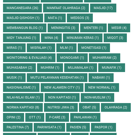
MANCANEGARA
(26)
MANFAAT OLAHRAGA
(2)
MASJID
(17)
MASJID QISHOSH
(1)
MATA
(1)
MEDSOS
(3)
MEMBANGUN BLOG
(1)
MENINGITIS
(3)
MENTERI
(1)
MESIR
(4)
MIDY TANJUNG
(1)
MINA
(4)
MINUMAN KERAS
(1)
MIQOT
(3)
MIRAS
(1)
MISFALAH
(1)
MLM
(1)
MONETISASI
(1)
MONITORING & EVALUASI
(4)
MONOGAMI
(1)
MUHARRAM
(2)
MUHASABAH
(2)
MUHRIM
(1)
MUJAMALAH
(1)
MUNAFIK
(1)
MUSIK
(1)
MUTU PELAYANAN KESEHATAN
(1)
NABAWI
(1)
NASIONALISME
(1)
NEW ALAMEIN CITY
(1)
NEW NORMAL
(1)
NILAI-NILAI ISLAM
(1)
NON KAPITASI
(1)
NON-MUSLIM
(1)
NORMA KAPITASI
(8)
NUTRISI JIWA
(3)
OBAT
(5)
OLAHRAGA
(2)
OPINI
(2)
OTT
(1)
P-CARE
(3)
PAHLAWAN
(1)
PALESTINA
(7)
PARIWISATA
(1)
PASIEN
(5)
PASPOR
(1)