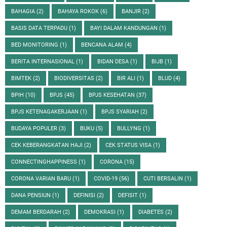
BAHAGIA
(2)
BAHAYA ROKOK
(6)
BANJIR
(2)
BASIS DATA TERPADU
(1)
BAYI DALAM KANDUNGAN
(1)
BED MONITORING
(1)
BENCANA ALAM
(4)
BERITA INTERNASIONAL
(1)
BIDAN DESA
(1)
BIJB
(1)
BIMTEK
(2)
BIODIVERSITAS
(2)
BIR ALI
(1)
BLUD
(4)
BPIH
(10)
BPJS
(45)
BPJS KESEHATAN
(37)
BPJS KETENAGAKERJAAN
(1)
BPJS SYARIAH
(2)
BUDAYA POPULER
(3)
BUKU
(5)
BULLYNG
(1)
CEK KEBERANGKATAN HAJI
(2)
CEK STATUS VISA
(1)
CONNECTINGHAPPINESS
(1)
CORONA
(15)
CORONA VARIAN BARU
(1)
COVID-19
(56)
CUTI BERSALIN
(1)
DANA PENSIUN
(1)
DEFINISI
(2)
DEFISIT
(1)
DEMAM BERDARAH
(2)
DEMOKRASI
(1)
DIABETES
(2)