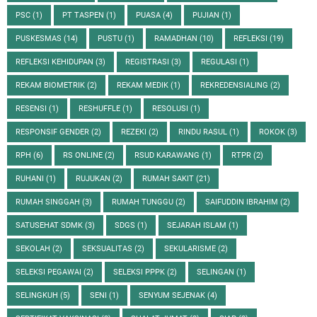
PSC
(1)
PT TASPEN
(1)
PUASA
(4)
PUJIAN
(1)
PUSKESMAS
(14)
PUSTU
(1)
RAMADHAN
(10)
REFLEKSI
(19)
REFLEKSI KEHIDUPAN
(3)
REGISTRASI
(3)
REGULASI
(1)
REKAM BIOMETRIK
(2)
REKAM MEDIK
(1)
REKREDENSIALING
(2)
RESENSI
(1)
RESHUFFLE
(1)
RESOLUSI
(1)
RESPONSIF GENDER
(2)
REZEKI
(2)
RINDU RASUL
(1)
ROKOK
(3)
RPH
(6)
RS ONLINE
(2)
RSUD KARAWANG
(1)
RTPR
(2)
RUHANI
(1)
RUJUKAN
(2)
RUMAH SAKIT
(21)
RUMAH SINGGAH
(3)
RUMAH TUNGGU
(2)
SAIFUDDIN IBRAHIM
(2)
SATUSEHAT SDMK
(3)
SDGS
(1)
SEJARAH ISLAM
(1)
SEKOLAH
(2)
SEKSUALITAS
(2)
SEKULARISME
(2)
SELEKSI PEGAWAI
(2)
SELEKSI PPPK
(2)
SELINGAN
(1)
SELINGKUH
(5)
SENI
(1)
SENYUM SEJENAK
(4)