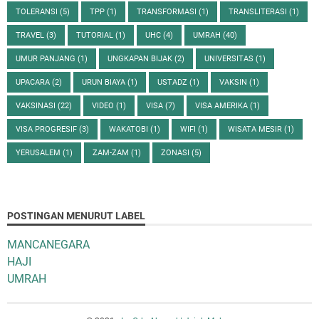
TOLERANSI
(5)
TPP
(1)
TRANSFORMASI
(1)
TRANSLITERASI
(1)
TRAVEL
(3)
TUTORIAL
(1)
UHC
(4)
UMRAH
(40)
UMUR PANJANG
(1)
UNGKAPAN BIJAK
(2)
UNIVERSITAS
(1)
UPACARA
(2)
URUN BIAYA
(1)
USTADZ
(1)
VAKSIN
(1)
VAKSINASI
(22)
VIDEO
(1)
VISA
(7)
VISA AMERIKA
(1)
VISA PROGRESIF
(3)
WAKATOBI
(1)
WIFI
(1)
WISATA MESIR
(1)
YERUSALEM
(1)
ZAM-ZAM
(1)
ZONASI
(5)
POSTINGAN MENURUT LABEL
MANCANEGARA
HAJI
UMRAH