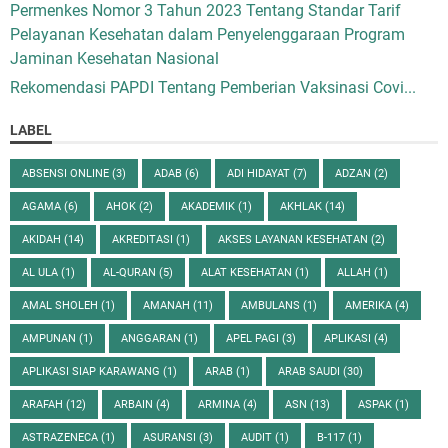
Permenkes Nomor 3 Tahun 2023 Tentang Standar Tarif
Pelayanan Kesehatan dalam Penyelenggaraan Program
Jaminan Kesehatan Nasional
Rekomendasi PAPDI Tentang Pemberian Vaksinasi Covi...
LABEL
ABSENSI ONLINE
(3)
ADAB
(6)
ADI HIDAYAT
(7)
ADZAN
(2)
AGAMA
(6)
AHOK
(2)
AKADEMIK
(1)
AKHLAK
(14)
AKIDAH
(14)
AKREDITASI
(1)
AKSES LAYANAN KESEHATAN
(2)
AL ULA
(1)
AL-QURAN
(5)
ALAT KESEHATAN
(1)
ALLAH
(1)
AMAL SHOLEH
(1)
AMANAH
(11)
AMBULANS
(1)
AMERIKA
(4)
AMPUNAN
(1)
ANGGARAN
(1)
APEL PAGI
(3)
APLIKASI
(4)
APLIKASI SIAP KARAWANG
(1)
ARAB
(1)
ARAB SAUDI
(30)
ARAFAH
(12)
ARBAIN
(4)
ARMINA
(4)
ASN
(13)
ASPAK
(1)
ASTRAZENECA
(1)
ASURANSI
(3)
AUDIT
(1)
B-117
(1)