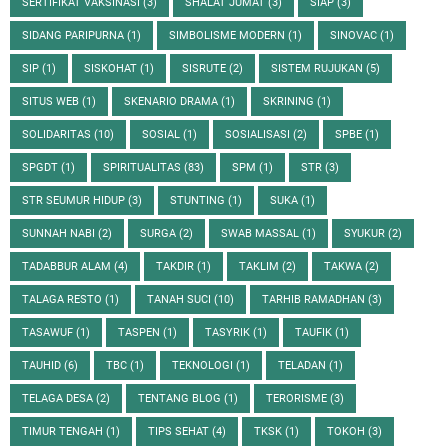
SERTIFIKAT VAKSINASI
(3)
SHALAT JUMAT
(3)
SIAP
(3)
SIDANG PARIPURNA
(1)
SIMBOLISME MODERN
(1)
SINOVAC
(1)
SIP
(1)
SISKOHAT
(1)
SISRUTE
(2)
SISTEM RUJUKAN
(5)
SITUS WEB
(1)
SKENARIO DRAMA
(1)
SKRINING
(1)
SOLIDARITAS
(10)
SOSIAL
(1)
SOSIALISASI
(2)
SPBE
(1)
SPGDT
(1)
SPIRITUALITAS
(83)
SPM
(1)
STR
(3)
STR SEUMUR HIDUP
(3)
STUNTING
(1)
SUKA
(1)
SUNNAH NABI
(2)
SURGA
(2)
SWAB MASSAL
(1)
SYUKUR
(2)
TADABBUR ALAM
(4)
TAKDIR
(1)
TAKLIM
(2)
TAKWA
(2)
TALAGA RESTO
(1)
TANAH SUCI
(10)
TARHIB RAMADHAN
(3)
TASAWUF
(1)
TASPEN
(1)
TASYRIK
(1)
TAUFIK
(1)
TAUHID
(6)
TBC
(1)
TEKNOLOGI
(1)
TELADAN
(1)
TELAGA DESA
(2)
TENTANG BLOG
(1)
TERORISME
(3)
TIMUR TENGAH
(1)
TIPS SEHAT
(4)
TKSK
(1)
TOKOH
(3)