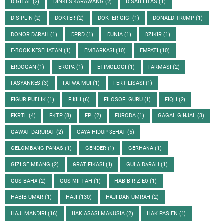
DIGITAL
(2)
DINKES KARAWANG
(2)
DISABILITAS
(1)
DISIPLIN
(2)
DOKTER
(2)
DOKTER GIGI
(1)
DONALD TRUMP
(1)
DONOR DARAH
(1)
DPRD
(1)
DUNIA
(1)
DZIKIR
(1)
E-BOOK KESEHATAN
(1)
EMBARKASI
(10)
EMPATI
(10)
ERDOGAN
(1)
EROPA
(1)
ETIMOLOGI
(1)
FARMASI
(2)
FASYANKES
(3)
FATWA MUI
(1)
FERTILISASI
(1)
FIGUR PUBLIK
(1)
FIKIH
(6)
FILOSOFI GURU
(1)
FIQH
(2)
FKRTL
(4)
FKTP
(8)
FPI
(2)
FURODA
(1)
GAGAL GINJAL
(3)
GAWAT DARURAT
(2)
GAYA HIDUP SEHAT
(5)
GELOMBANG PANAS
(1)
GENDER
(1)
GERHANA
(1)
GIZI SEIMBANG
(2)
GRATIFIKASI
(1)
GULA DARAH
(1)
GUS BAHA
(2)
GUS MIFTAH
(1)
HABIB RIZIEQ
(1)
HABIB UMAR
(1)
HAJI
(130)
HAJI DAN UMRAH
(2)
HAJI MANDIRI
(16)
HAK ASASI MANUSIA
(2)
HAK PASIEN
(1)