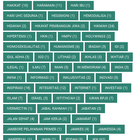
HAKIKAT
(10)
HARAMAIN
(11)
HARI IBU
(1)
HARI UHC SEDUNIA
(1)
HEGEMONI
(1)
HEMODIALISA
(1)
HIDAYAH
(2)
HIKAYAT PEMBANGUN JIWA
(2)
HIKMAH
(24)
HIPERTENSI
(1)
HKN
(1)
HMPV
(1)
HOLYWINGS
(2)
HOMOSEKSUALITAS
(1)
HUMANISME
(6)
IBADAH
(3)
IDI
(2)
IDUL ADHA
(3)
IGD
(1)
IJTIHAD
(2)
IKHLAS
(5)
IKHTIAR
(1)
ILEGAL
(1)
ILMU
(7)
IMAN
(5)
IN MEMORIAM
(4)
INDIA
(3)
INFAK
(1)
INFORMASI
(1)
INKLUSIVITAS
(2)
INOVASI
(5)
INSPIRASI
(18)
INTEGRITAS
(12)
INTERNET
(1)
INVESTASI
(1)
ISLAM
(7)
ISRAEL
(3)
ISTITHO'AH
(2)
IURAN BPJS
(7)
IVERMECTIN
(1)
JABAL RAHMAH
(1)
JABATAN
(3)
JALAN SEHAT
(4)
JAM KERJA
(2)
JAMARAT
(1)
JAMBORE PELAYANAN PRIMER
(1)
JAMKES
(4)
JAMKESDA
(4)
JAMPERSAL
(1)
JANIN
(1)
JEDDAH
(5)
JKN
(62)