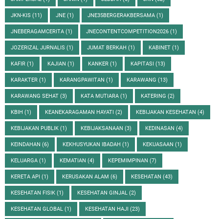
JKN-KIS
(11)
JNE
(1)
JNE35BERGERAKBERSAMA
(1)
JNEBERAGAMCERITA
(1)
JNECONTENTCOMPETITION2026
(1)
JOZERIZAL JURNALIS
(1)
JUMAT BERKAH
(1)
KABINET
(1)
KAFIR
(1)
KAJIAN
(1)
KANKER
(1)
KAPITASI
(13)
KARAKTER
(1)
KARANGPAWITAN
(1)
KARAWANG
(13)
KARAWANG SEHAT
(3)
KATA MUTIARA
(1)
KATERING
(2)
KBIH
(1)
KEANEKARAGAMAN HAYATI
(2)
KEBIJAKAN KESEHATAN
(4)
KEBIJAKAN PUBLIK
(1)
KEBIJAKSANAAN
(3)
KEDINASAN
(4)
KEINDAHAN
(6)
KEKHUSYUKAN IBADAH
(1)
KEKUASAAN
(1)
KELUARGA
(1)
KEMATIAN
(4)
KEPEMIMPINAN
(7)
KERETA API
(1)
KERUSAKAN ALAM
(6)
KESEHATAN
(43)
KESEHATAN FISIK
(1)
KESEHATAN GINJAL
(2)
KESEHATAN GLOBAL
(1)
KESEHATAN HAJI
(23)