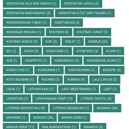
KESEHATAN HAJI DAN UMRAH
(1)
KESEHATAN LANSIA
(2)
KESEHATAN MASYARAKAT
(2)
KESEHATAN OTOT DAN TULANG
(1)
KESEIMBANGAN TUBUH
(1)
KESETARAAN
(2)
KEUANGAN NEGARA
(1)
KHUTBAH
(6)
KHUTBAH JUMAT
(3)
KHUTBAH WUKUF
(3)
KIAT
(2)
KIBLAT
(1)
KINERJA
(23)
KIS
(1)
KISAH
(2)
KISAH NABI
(1)
KITAB SUCI
(3)
KLAIM
(1)
KLB
(1)
KOMPETISI
(1)
KOMUNIKASI
(5)
KONSERVASI ALAM
(1)
KONSTITUSI
(1)
KONSUMEN
(1)
KONTROVERSI
(1)
KORUPSI
(3)
KOTA MODERN
(1)
KULINER
(3)
KURBAN
(4)
LALU LINTAS
(2)
LASIK
(1)
LATIHAN KAKI
(1)
LAUT MEDITERANIA
(1)
LGBT
(1)
LIKUIDITAS
(1)
LINGKUNGAN HIDUP
(10)
LITERASI DIGITAL
(4)
LITERASI KESEHATAN
(18)
LITERASI KEUANGAN
(1)
MADINAH
(30)
MAHRAM
(1)
MAKKAH
(36)
MAKNA GURU
(1)
MAKNA HIDUP
(77)
MALADMINISTRASI
(1)
MANASIK
(5)