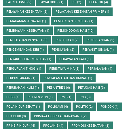
PATRIOTISME
(2)
PAWAI OBOR
(1)
PBI
(2)
PELAKOR
(4)
PELAYANAN KESEHATAN
(5)
PELAYANAN KESEHATAN PRIMER
(1)
PEMAKAMAN JENAZAH
(1)
PEMBEKUAN IZIN EDAR
(1)
PEMBIAYAAN KESEHATAN
(1)
PEMONDOKAN HAJI
(10)
PENCEGAHAN PENYAKIT
(3)
PENDIDIKAN
(7)
PENERBANGAN
(9)
PENGEMBANGAN DIRI
(1)
PENSIUNAN
(2)
PENYAKIT GINJAL
(1)
PENYAKIT TIDAK MENULAR
(1)
PERAWATAN KAKI
(1)
PERGURUAN TINGGI
(1)
PERISTIWA MINA
(3)
PERJALANAN
(4)
PERPUSTAKAAN
(1)
PERSIAPAN HAJI DAN UMRAH
(1)
PERUBAHAN IKLIM
(1)
PESANTREN
(6)
PETUGAS HAJI
(3)
PHBS
(1)
PILPRES 2019
(1)
PMI
(1)
PNS
(3)
POLA HIDUP SEHAT
(1)
POLIGAMI
(4)
POLITIK
(2)
PONDOK
(1)
PPK-BLUD
(3)
PRIMAYA HOSPITAL KARAWANG
(2)
PRINSIP HIDUP
(44)
PROLANIS
(4)
PROMOSI KESEHATAN
(1)